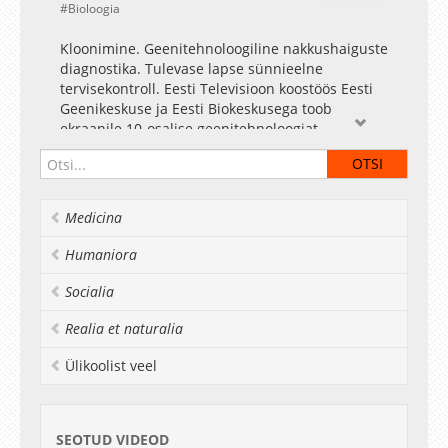
Bioloogia
Kloonimine. Geenitehnoloogiline nakkushaiguste
diagnostika. Tulevase lapse sünnieelne
tervisekontroll. Eesti Televisioon koostöös Eesti
Geenikeskuse ja Eesti Biokeskusega toob
ekraanile 10-osalise geenitehnoloogiat
tutvustava haridusliku saatesarja. Kümne
saatega antakse ülevaade rakubioloogiast,
molekulaargeneetikast, geneetika rakendamisest
meditsiinis, keskkonnakaitses ja
Medicina
põllumajanduses, saates esinevad mitmed
nimekad teadlased Tartu Ülikoolist ning
Humaniora
Keemilise ja Bioloogilise Füüsika Instituudist.
Socialia
Realia et naturalia
Ülikoolist veel
SEOTUD VIDEOD