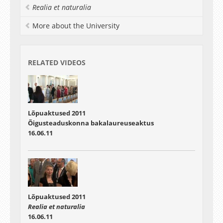
Realia et naturalia
Tänukõne lõpetajate esindajalt
Eesti keele bakalaureus Kadri Koppel
More about the University
00:58:01 - 01:00:01
Kõlab Gaudeamus
RELATED VIDEOS
01:00:01 - 01:06:18
Musi-musi, kalli-kalli
Saateks mängib ansambel FA Schola
Lõpuaktused 2011
Õigusteaduskonna bakalaureuseaktus
16.06.11
Lõpuaktused 2011
Realia et naturalia
16.06.11