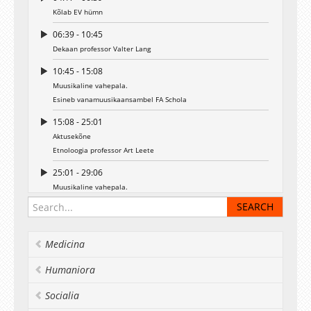
Kõlab EV hümn
06:39 - 10:45
Dekaan professor Valter Lang
10:45 - 15:08
Muusikaline vahepala.
Esineb vanamuusikaansambel FA Schola
15:08 - 25:01
Aktusekõne
Etnoloogia professor Art Leete
25:01 - 29:06
Muusikaline vahepala.
Esineb vanamuusikaansambel FA Schola
29:06 - 48:45
Diplomite kätteandmine
Medicina
48:45 - 53:48
Humaniora
Muusikaline vahepala.
Esineb vanamuusikaansambel FA Schola
Socialia
53:48 - 58:01