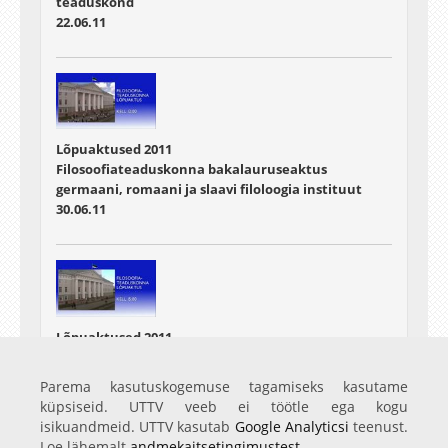
teaduskond
22.06.11
Lõpuaktused 2011
Filosoofiateaduskonna bakalauruseaktus
germaani, romaani ja slaavi filoloogia instituut
30.06.11
Lõpuaktused 2011
Filosoofiateaduskonna bakalauruseaktus
ajaloo ja arheoloogia instituut
Parema kasutuskogemuse tagamiseks kasutame
30.06.11
küpsiseid. UTTV veeb ei töötle ega kogu
isikuandmeid. UTTV kasutab
Google Analyticsi
teenust.
Loe lähemalt
andmekaitsetingimustest
.