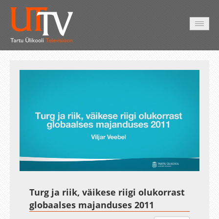
AVALEHT
VIDEOD
FOTOD
TEENUSED
Auto
Loaded
:
Unmute
Esituskiirused
1.32%
Turg ja riik, väikese riigi olukorrast
globaalses majanduses 2011