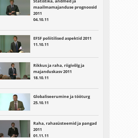
Statistika, andmed ja
maailmamajanduse prognoosid
2011
04.10.11
EFSF poliitilised aspektid 2011
11.10.11
Rikkus ja raha, riigivõlg ja
majanduskasv 2011
18.10.11
Globaliseerumine ja tööturg
25.10.11
Raha, rahasüsteemid ja pangad
2011
01.11.11