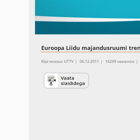
Loaded
:
Unmute
1.41%
Euroopa Liidu majandusruumi trend
Klipi teostus: UTTV
06.12.2011
16299 vaatamist