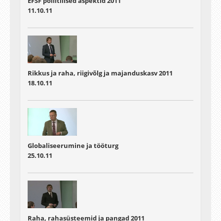
EFSF poliitilised aspektid 2011
11.10.11
Rikkus ja raha, riigivõlg ja majanduskasv 2011
18.10.11
Globaliseerumine ja tööturg
25.10.11
Raha, rahasüsteemid ja pangad 2011