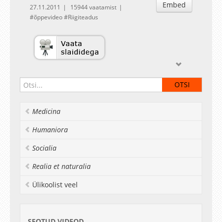
Embed
27.11.2011
15944 vaatamist
õppevideo
Riigiteadus
Medicina
Humaniora
Socialia
Realia et naturalia
Ülikoolist veel
SEOTUD VIDEOD