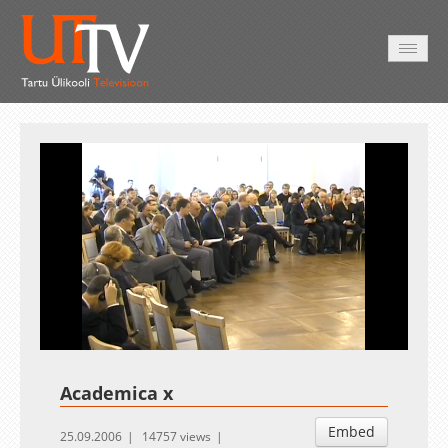
HOME
VIDEO
PHOTO
SERVICES
Auto
Loaded
:
Unmute
Esituskiirused
0.24%
Academica x
Embed
25.09.2006
14757 views