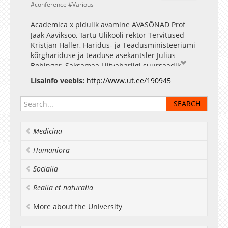
conference
Various
Academica x pidulik avamine AVASÕNAD Prof
Jaak Aaviksoo, Tartu Ülikooli rektor Tervitused
Kristjan Haller, Haridus- ja Teadusministeeriumi
kõrghariduse ja teaduse asekantsler Julius
Bobinger, Saksamaa Liitvabariigi suursaadik
Eestis Dr Jochen Kirchhoff, Eesti aukonsul
Lisainfo veebis:
http://www.ut.ee/190945
Düsseldorfis, ürituse sponsori Nordrhein-
Westfaleni liidumaa Tööandjate Liidu esindaja
Dr Markus Stanat, Fritz Thyssen Stiftungi
esindaja AULALOENG Wilfried Grolig, Saksamaa
välisministeeriumi kultuuri- ja haridusosakonna
Medicina
juhataja "Viimane aastakümme Eestis ja
Saksamaal: kuhu me oleme jõudnud?" Mart Laar,
Humaniora
Riigikogu liige, Eesti Vabariigi peaminister
aastatel 1992-1994 ja 1999-2002 "Saksa ja Eesti -
Socialia
15 viimast aastat" ACADEMICA I-X kogumiku
esitlus Karin Pajuste, Tartu Ülikooli välissuhete
Realia et naturalia
osakonna juhataja
More about the University
Fotogalerii