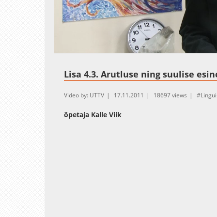
Loaded
:
Unmute
8.49%
Lisa 4.3. Arutluse ning suulise es
Video by: UTTV
17.11.2011
18697 views
Lingui
õpetaja Kalle Viik