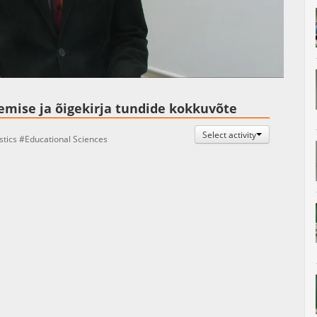
Auto
Esituskiirused
inemise ja õigekirja tundide kokkuvõte
Select activity
stics
Educational Sciences