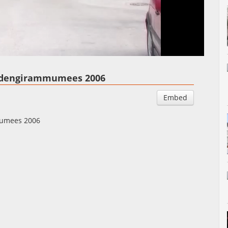
Auto
Esituskiirused
udengirammumees 2006
Embed
umees 2006