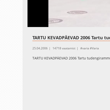
Loaded
:
Unmute
3.93%
TARTU KEVADPÄEVAD 2006 Tartu t
25.04.2006
14718 vaatamist
varia
Varia
TARTU KEVADPÄEVAD 2006 Tartu tudengiramm