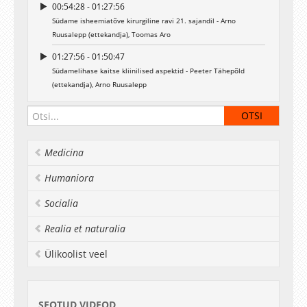
00:54:28 - 01:27:56
Südame isheemiatõve kirurgiline ravi 21. sajandil - Arno
Ruusalepp (ettekandja), Toomas Aro
01:27:56 - 01:50:47
Südamelihase kaitse kliinilised aspektid - Peeter Tähepõld
(ettekandja), Arno Ruusalepp
Medicina
Humaniora
Socialia
Realia et naturalia
Ülikoolist veel
SEOTUD VIDEOD