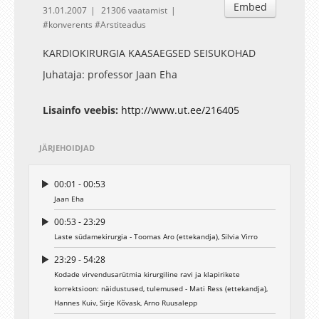
Embed
31.01.2007
21306 vaatamist
konverents
Arstiteadus
KARDIOKIRURGIA KAASAEGSED SEISUKOHAD
Juhataja: professor Jaan Eha
Lisainfo veebis:
http://www.ut.ee/216405
JÄRJEHOIDJAD
00:01 - 00:53
Jaan Eha
00:53 - 23:29
Laste südamekirurgia - Toomas Aro (ettekandja), Silvia Virro
23:29 - 54:28
Kodade virvendusarütmia kirurgiline ravi ja klapirikete
korrektsioon: näidustused, tulemused - Mati Ress (ettekandja),
Hannes Kuiv, Sirje Kõvask, Arno Ruusalepp