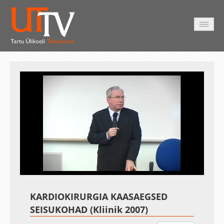
AVALEHT
VIDEOD
FOTOD
TEENUSED
Auto
Loaded
:
Unmute
Esituskiirused
79.10%
KARDIOKIRURGIA KAASAEGSED
SEISUKOHAD (Kliinik 2007)