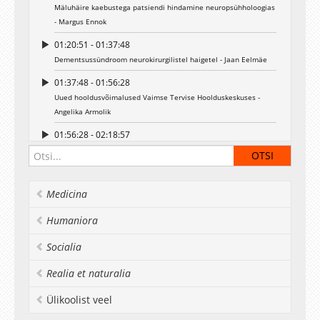
Mäluhäire kaebustega patsiendi hindamine neuropsühholoogias
- Margus Ennok
01:20:51 - 01:37:48
Dementsussündroom neurokirurgilistel haigetel - Jaan Eelmäe
01:37:48 - 01:56:28
Uued hooldusvõimalused Vaimse Tervise Hoolduskeskuses -
Angelika Armolik
01:56:28 - 02:18:57
Vertebroplastika - uus võimalus spontaanse lülikehamurru ravis
- Ando Vaher
Medicina
Humaniora
Socialia
Realia et naturalia
Ülikoolist veel