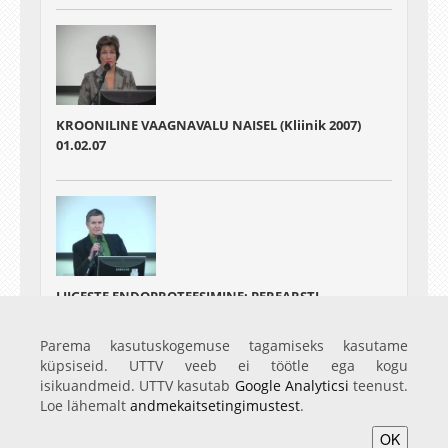
KROONILINE VAAGNAVALU NAISEL (Kliinik 2007)
01.02.07
LIIGESTE ENDOPROTEESIMINE: PEREARSTI,
ORTOPEEDI JA TAASTUSARSTI KOOSTÖÖ (Kliinik
2007)
Parema kasutuskogemuse tagamiseks kasutame
01.02.07
küpsiseid. UTTV veeb ei töötle ega kogu
isikuandmeid. UTTV kasutab
Google Analyticsi
teenust.
Loe lähemalt
andmekaitsetingimustest
.
OK