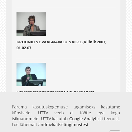
KROONILINE VAAGNAVALU NAISEL (Kliinik 2007)
01.02.07
LIIGESTE ENDOPROTEESIMINE: PEREARSTI,
ORTOPEEDI JA TAASTUSARSTI KOOSTÖÖ (Kliinik
2007)
Parema kasutuskogemuse tagamiseks kasutame
01.02.07
küpsiseid. UTTV veeb ei töötle ega kogu
isikuandmeid. UTTV kasutab
Google Analyticsi
teenust.
Loe lähemalt
andmekaitsetingimustest
.