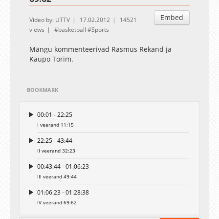
Embed
Video by: UTTV
17.02.2012
14521
views
basketball
Sports
Mängu kommenteerivad Rasmus Rekand ja
Kaupo Torim.
BOOKMARK
00:01 - 22:25
I veerand 11:15
22:25 - 43:44
II veerand 32:23
00:43:44 - 01:06:23
III veerand 49:44
01:06:23 - 01:28:38
IV veerand 69:62