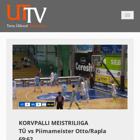
HOME
VIDEO
PHOTO
SERVICES
Auto
Loaded
:
Unmute
Esituskiirused
1.08%
KORVPALLI MEISTRILIIGA
TÜ vs Piimameister Otto/Rapla
69:62