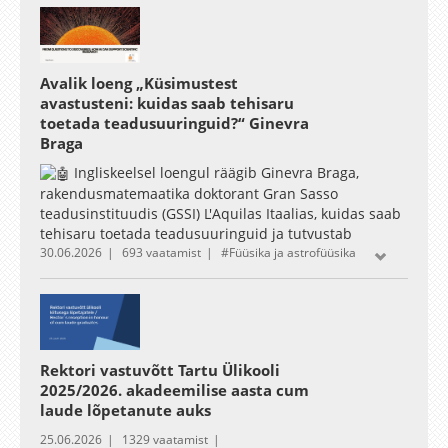
uncertainty evaluation.
The 2025 intake students had the opportunity to
record their work during one of the laboratory
sessions, which are presented in the following video.
Avalik loeng „Küsimustest
avastusteni: kuidas saab tehisaru
toetada teadusuuringuid?“ Ginevra
Braga
Ingliskeelsel loengul räägib Ginevra Braga,
rakendusmatemaatika doktorant Gran Sasso
teadusinstituudis (GSSI) L'Aquilas Itaalias, kuidas saab
tehisaru toetada teadusuuringuid ja tutvustab
30.06.2026
693 vaatamist
Füüsika ja astrofüüsika
mitmeagentset tehisarusüsteemi DENARIO, mis on
loodud teadlaste igapäevatöö abistamiseks. Milline
näeb teadlase elu tegelikult välja ja milliste
väljakutsetega seisavad teadlased silmitsi? Vaagime ka
tehisaru eetilisi tagajärgi teaduses, sealhulgas
võimalusi, piiranguid ja vastutust, mis kaasnevad
Rektori vastuvõtt Tartu Ülikooli
intelligentsete süsteemide integreerimisega
2025/2026. akadeemilise aasta cum
avastusprotsessi.
laude lõpetanute auks
25.06.2026
1329 vaatamist