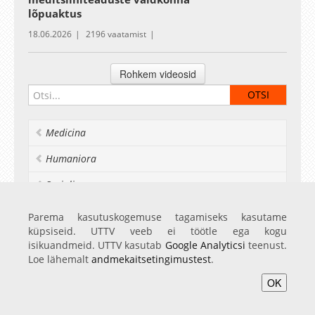
lõpuaktus
18.06.2026
2196 vaatamist
Medicina
Humaniora
Socialia
Realia et naturalia
Parema kasutuskogemuse tagamiseks kasutame
küpsiseid. UTTV veeb ei töötle ega kogu
Ülikoolist veel
isikuandmeid. UTTV kasutab
Google Analyticsi
teenust.
Loe lähemalt
andmekaitsetingimustest
.
OK
Avaleht
Videod
Fotod
Teenused
Sisene