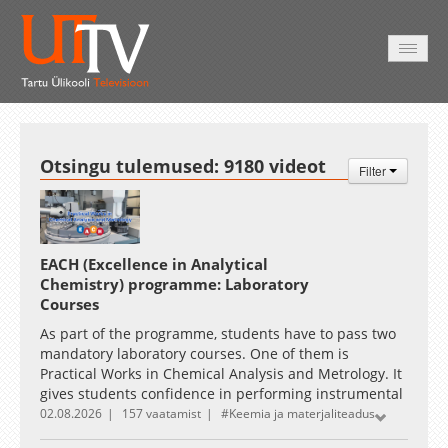
AVALEHT
VIDEOD
FOTOD
TEENUSED
Otsingu tulemused:
9180
videot
Filter
EACH (Excellence in Analytical
Chemistry) programme: Laboratory
Courses
As part of the programme, students have to pass two
mandatory laboratory courses. One of them is
Practical Works in Chemical Analysis and Metrology. It
gives students confidence in performing instrumental
chemical analysis using different types of equipment
02.08.2026
157 vaatamist
Keemia ja materjaliteadus
and in the practical implementation of measurement