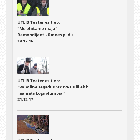
UTLIB Teater esitleb:
"Me ehitame maja"
Remondijant kümnes pildis
19.12.16
UTLIB Teater esitleb:
"Vaimline segadus Struve uulil ehk
raamatukoguolümpia "
21.12.17