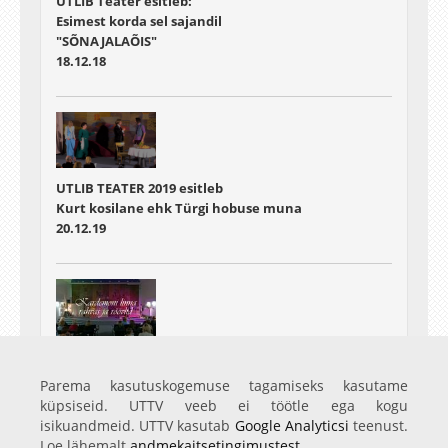
UTLIB Teater esitleb:
Esimest korda sel sajandil
"SÕNAJALAÕIS"
18.12.18
UTLIB TEATER 2019 esitleb
Kurt kosilane ehk Türgi hobuse muna
20.12.19
UTLIB teatri 28. hooaeg
Kardemoni linna rahvas ja röövlid
Parema kasutuskogemuse tagamiseks kasutame
21.12.22
küpsiseid. UTTV veeb ei töötle ega kogu
isikuandmeid. UTTV kasutab
Google Analyticsi
teenust.
Loe lähemalt
andmekaitsetingimustest
.