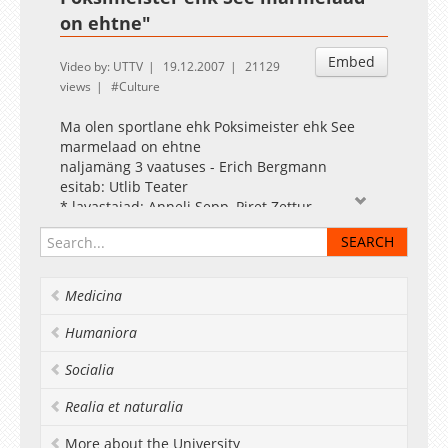
on ehtne"
Embed
Video by: UTTV
19.12.2007
21129
views
Culture
Ma olen sportlane ehk Poksimeister ehk See
marmelaad on ehtne
naljamäng 3 vaatuses - Erich Bergmann
esitab: Utlib Teater
* lavastajad: Anneli Sepp, Piret Zettur
* Osatäitjad: Avo Kartul, Anneli Sepp, Kristina
Pai, Kersti Kuusemäe, Olga Einasto, Kaarin
Viirsalu, Heiki Epner, Maret Konson, Piret Zettur,
Martin Hallik, Svea Pärsimägi, Tiit Võlli, Kertu Uri.
Medicina
* Salvestatud: TÜ Raamatukogus 28.12.2007.
Humaniora
Socialia
Realia et naturalia
More about the University