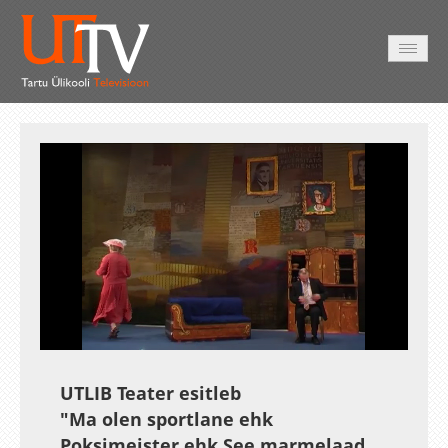
HOME
VIDEO
PHOTO
SERVICES
Auto
Loaded
:
Unmute
Esituskiirused
1.20%
UTLIB Teater esitleb
"Ma olen sportlane ehk
Poksimeister ehk See marmelaad