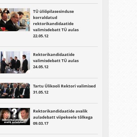
TÜ üliõpilasesinduse
korraldatud
rektorikandidaatide
valimisdebatt TÜ aulas
22.05.12
Rektorikandidaatide
valimisdebatt TÜ aulas
24.05.12
Tartu Ülikooli Rektori valimised
31.05.12
Rektorikandidaatide avalik
auladebatt viipekeele tõlkega
09.03.17