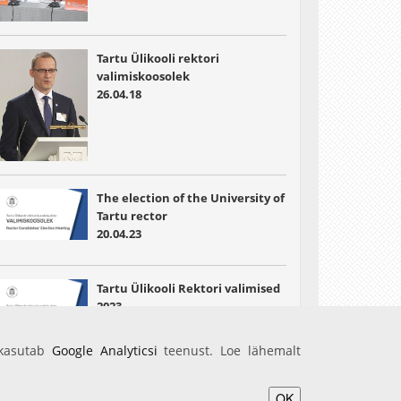
Tartu Ülikooli rektori
valimiskoosolek
26.04.18
The election of the University of
Tartu rector
20.04.23
Tartu Ülikooli Rektori valimised
2023
20.04.23
 kasutab
Google Analyticsi
teenust. Loe lähemalt
OK