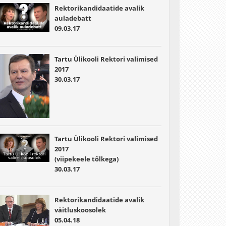
Rektorikandidaatide avalik
auladebatt
09.03.17
Tartu Ülikooli Rektori valimised
2017
30.03.17
Tartu Ülikooli Rektori valimised
2017
(viipekeele tõlkega)
30.03.17
Rektorikandidaatide avalik
väitluskoosolek
05.04.18