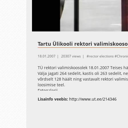
Loaded
:
Unmute
3.89%
Tartu Ülikooli rektori valimiskooso
18.01.2007
20307 views
rector elections
Chroni
TÜ rektori valimiskoosolek 18.01.2007 Teises h
Välja jagati 264 sedelit, kastis oli 263 sedeli
võrdselt 128 häält ning vastavalt rektori valim
loosimise teel.
Fotogalerii
Lisainfo veebis:
http://www.ut.ee/214346