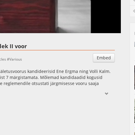
Auto
Esituskiirused
lek II voor
Embed
cles
Various
ääletusvoorus kandideerisid Ene Ergma ning Volli Kalm.
t, neist 7 märgistamata. Mõlemad kandidaadid kogusid
ise reglemendile otsustati järgmisesse vooru saaja