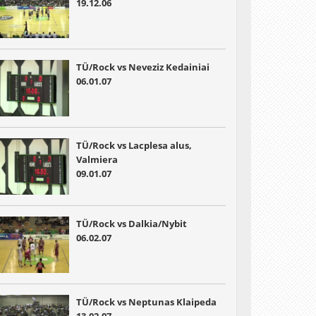
19.12.06
TÜ/Rock vs Neveziz Kedainiai
06.01.07
TÜ/Rock vs Lacplesa alus,
Valmiera
09.01.07
TÜ/Rock vs Dalkia/Nybit
06.02.07
TÜ/Rock vs Neptunas Klaipeda
13.02.07