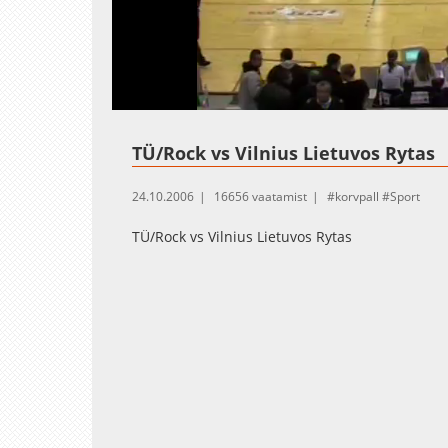
Loaded
:
Unmute
0.31%
TÜ/Rock vs Vilnius Lietuvos Rytas
24.10.2006
16656 vaatamist
korvpall
Sport
TÜ/Rock vs Vilnius Lietuvos Rytas