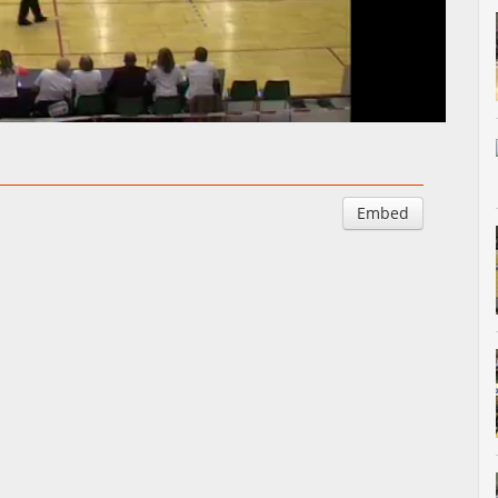
Auto
Esituskiirused
Embed