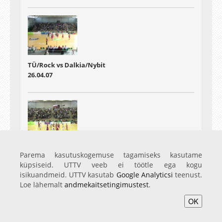
TÜ/Rock vs Dalkia/Nybit
26.04.07
TÜ/Rock vs Dalkia/Nybit
Parema kasutuskogemuse tagamiseks kasutame
02.05.07
küpsiseid. UTTV veeb ei töötle ega kogu
isikuandmeid. UTTV kasutab
Google Analyticsi
teenust.
Loe lähemalt
andmekaitsetingimustest
.
OK
Avaleht
Videod
Fotod
Teenused
Sisene