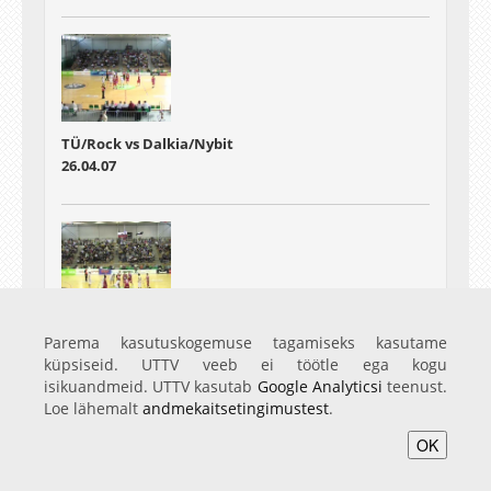
TÜ/Rock vs Dalkia/Nybit
26.04.07
TÜ/Rock vs Dalkia/Nybit
Parema kasutuskogemuse tagamiseks kasutame
02.05.07
küpsiseid. UTTV veeb ei töötle ega kogu
isikuandmeid. UTTV kasutab
Google Analyticsi
teenust.
Loe lähemalt
andmekaitsetingimustest
.
OK
Avaleht
Videod
Fotod
Teenused
Sisene