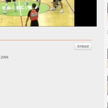
Auto
Esituskiirused
Embed
.2006