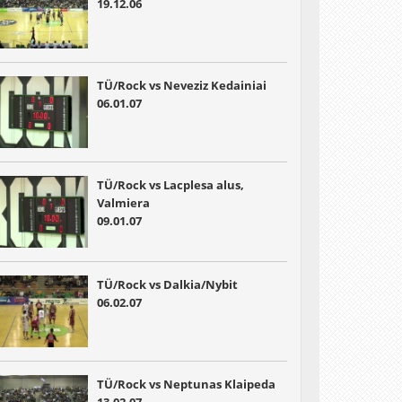
19.12.06
TÜ/Rock vs Neveziz Kedainiai
06.01.07
TÜ/Rock vs Lacplesa alus,
Valmiera
09.01.07
TÜ/Rock vs Dalkia/Nybit
06.02.07
TÜ/Rock vs Neptunas Klaipeda
13.02.07