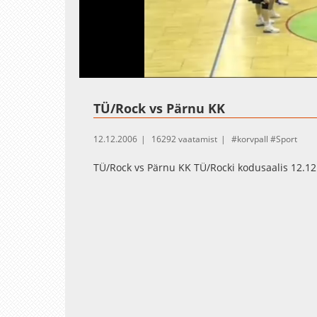
Loaded
:
Unmute
70.15%
TÜ/Rock vs Pärnu KK
12.12.2006
16292 vaatamist
korvpall
Sport
TÜ/Rock vs Pärnu KK TÜ/Rocki kodusaalis 12.12