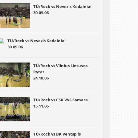
TÜ/Rock vs Nevezis Kedainiai
30.09.06
TÜ/Rock vs Nevezis Kedainiai
30.09.06
TÜ/Rock vs Vilnius Lietuvos
Rytas
24.10.06
TÜ/Rock vs CSK VVS Samara
15.11.06
TÜ/Rock vs BK Ventspils