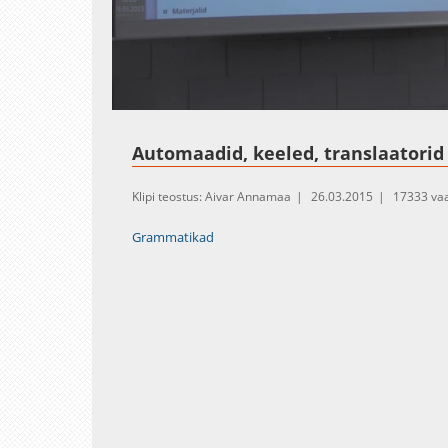
Loaded
:
Unmute
1.11%
Automaadid, keeled, translaatorid
Klipi teostus: Aivar Annamaa
26.03.2015
17333 va
Grammatikad