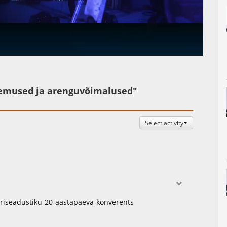
Auto
Esituskiirused
gemused ja arenguvõimalused"
Select activity
ariseadustiku-20-aastapaeva-konverents