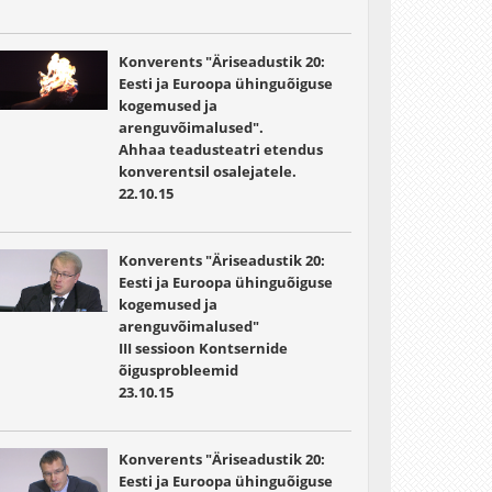
Konverents "Äriseadustik 20:
Eesti ja Euroopa ühinguõiguse
kogemused ja
arenguvõimalused".
Ahhaa teadusteatri etendus
konverentsil osalejatele.
22.10.15
Konverents "Äriseadustik 20:
Eesti ja Euroopa ühinguõiguse
kogemused ja
arenguvõimalused"
III sessioon Kontsernide
õigusprobleemid
23.10.15
Konverents "Äriseadustik 20:
Eesti ja Euroopa ühinguõiguse