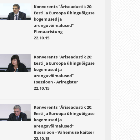
Konverents "Äriseadustik 20:
Eesti ja Euroopa ühinguõiguse
kogemused ja
arenguvõimalused"
Plenaaristung
22.10.15
Konverents "Äriseadustik 20:
Eesti ja Euroopa ühinguõiguse
kogemused ja
arenguvõimalused"
I sessioon - Äriregister
22.10.15
Konverents "Äriseadustik 20:
Eesti ja Euroopa ühinguõiguse
kogemused ja
arenguvõimalused"
II sessioon - Vähemuse kaitser
22.10.15