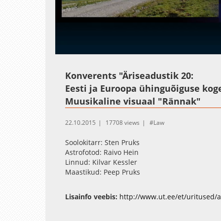
Loaded
:
Unmute
5.44%
Konverents "Äriseadustik 20:
Eesti ja Euroopa ühinguõiguse ko
Muusikaline visuaal "Rännak"
22.10.2015
17708 views
Law
Soolokitarr: Sten Pruks
Astrofotod: Raivo Hein
Linnud: Kilvar Kessler
Maastikud: Peep Pruks
Lisainfo veebis:
http://www.ut.ee/et/uritused/