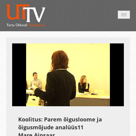
HOME
VIDEO
PHOTO
SERVICES
Auto
Loaded
:
Unmute
Esituskiirused
2.27%
Koolitus: Parem õigusloome ja
õigusmõjude analüüs11
Mare Ainsaar