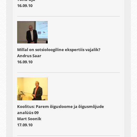
16.09.10
Millal on sotsioloogiline ekspertiis vajalik?
Andrus Saar
16.09.10
Koolitus: Parem õigusloome ja õigusmõjude
analüüs 09
Mart Soonik
17.09.10