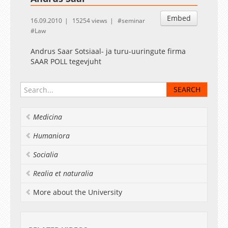
Embed
16.09.2010
15254 views
seminar
Law
Andrus Saar Sotsiaal- ja turu-uuringute firma
SAAR POLL tegevjuht
Medicina
Humaniora
Socialia
Realia et naturalia
More about the University