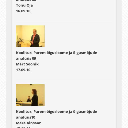
Tõnu Oja
16.09.10
Koolitus: Parem õigusloome ja õigusmõjude
analüüs 09
Mart Soonik
17.09.10
Koolitus: Parem õigusloome ja õigusmõjude
analüüs10
Mare Ainsaar