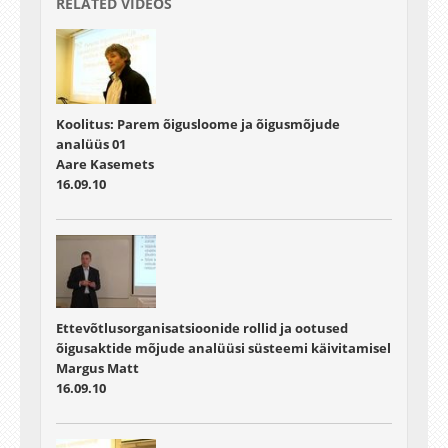
RELATED VIDEOS
Koolitus: Parem õigusloome ja õigusmõjude
analüüs 01
Aare Kasemets
16.09.10
Ettevõtlusorganisatsioonide rollid ja ootused
õigusaktide mõjude analüüsi süsteemi käivitamisel
Margus Matt
16.09.10