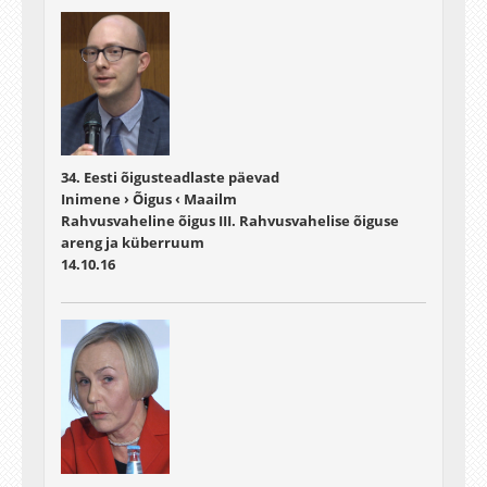
34. Eesti õigusteadlaste päevad
Inimene › Õigus ‹ Maailm
Rahvusvaheline õigus III. Rahvusvahelise õiguse
areng ja küberruum
14.10.16