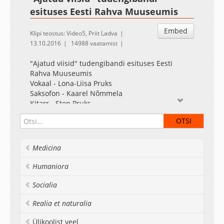
esituses Eesti Rahva Muuseumis
Embed
Klipi teostus: Video5, Priit Ladva
13.10.2016
14988 vaatamist
"Ajatud viisid" tudengibandi esituses Eesti
Rahva Muuseumis
Vokaal - Lona-Liisa Pruks
Saksofon - Kaarel Nõmmela
Kitarr - Sten Pruks
Heli - Kaarel Tamra
Video - Video5
Songs: Prince - Purple Rain David
Stewart - Lily Was Here
Medicina
Earth, Wind & Fire - September
Pink Floyd - Comfortably Numb
Humaniora
James Brown - I Got You (I Feel Good)
Queen - The Show Must Go On
Socialia
Realia et naturalia
Ülikoolist veel