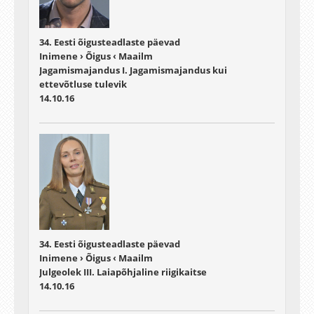
34. Eesti õigusteadlaste päevad
Inimene › Õigus ‹ Maailm
Jagamismajandus I. Jagamismajandus kui
ettevõtluse tulevik
14.10.16
34. Eesti õigusteadlaste päevad
Inimene › Õigus ‹ Maailm
Julgeolek III. Laiapõhjaline riigikaitse
14.10.16