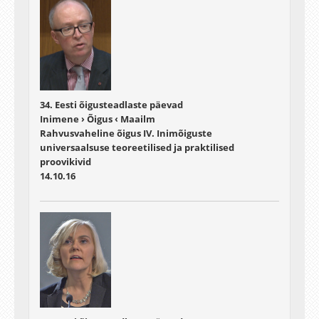
34. Eesti õigusteadlaste päevad
Inimene › Õigus ‹ Maailm
Rahvusvaheline õigus IV. Inimõiguste
universaalsuse teoreetilised ja praktilised
proovikivid
14.10.16