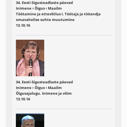
34. Eesti õigusteadlaste päevad
Inimene › Õigus ‹ Maailm
Töötamine ja ettevõtlus I. Töötaja ja tööandja
omavahelise suhte muutumine
13.10.16
34. Eesti õigusteadlaste päevad
Inimene › Õigus ‹ Maailm
Õigusajalugu. Inimene ja võim
13.10.16