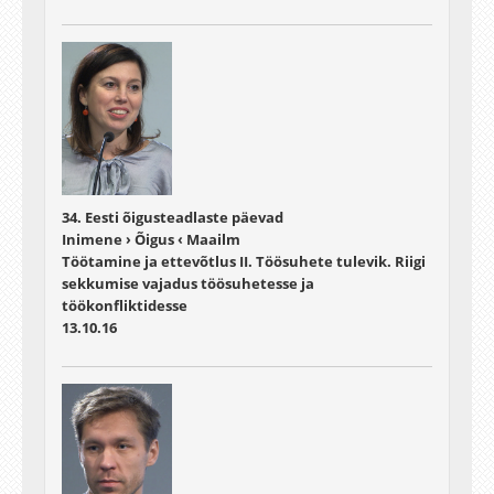
34. Eesti õigusteadlaste päevad
Inimene › Õigus ‹ Maailm
Töötamine ja ettevõtlus II. Töösuhete tulevik. Riigi
sekkumise vajadus töösuhetesse ja
töökonfliktidesse
13.10.16