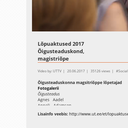
Loaded
:
Unmute
0.32%
Lõpuaktused 2017
Õigusteaduskond,
magistriõpe
Video by: UTTV
20.06.2017
35126 views
Social
Õigusteaduskonna magsitriõppe lõpetajad
Fotogalerii
Õigusteadus
Agnes Aadel
Anneli Adamson
Gerli Alavere
Lisainfo veebis:
http://www.ut.ee/et/lopuaktus
Kristiina-Marita Alliksoo
Gina Alver