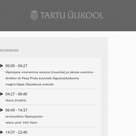
BOOKMARK
00:00 - 04:27
lõpetajate sisenemine aulasse (muusika) ja aktuse avamine -
direktor dr Peep Pruks kuulutab õigusteaduskonna
magistriõppe lõpuaktuse avatuks
04:27 - 06:40
Hümn (lindilit)
06:40 - 14:37
tervituskõne lõpetajatele -
rektor prof. Volli Kalm
14:37 - 22:40