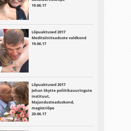
19.06.17
Lõpuaktused 2017
Meditsiiniteaduste valdkond
19.06.17
Lõpuaktused 2017
Johan Skytte poliitikauuringute
instituut,
Majandusteaduskond,
magistriõpe
20.06.17