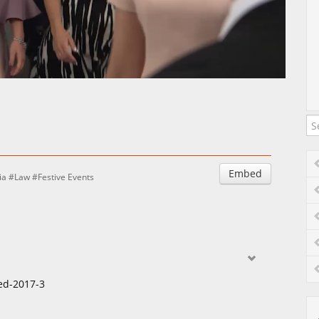
Auto
Esituskiirused
Embed
ia
Law
Festive Events
ed-2017-3