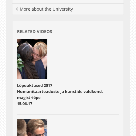
More about the University
teatrikunst
+ Helena Kesonen
Liisu Krass
Getter Meresmaa
RELATED VIDEOS
Ringo Ramul
pärimusmuusika
-- Sänni Noormets
-- Ulvi Võsa
rahvuslik metallitöö
+ Indrek Ikkonen
+ Anna-Maria Kaseoja
Lõpuaktused 2017
Humanitaarteaduste ja kunstide valdkond,
BA
magistriõpe
15.06.17
usuteadus
+ Tiit Arge
ajalugu
Elsbeth Hanna Aarsalu