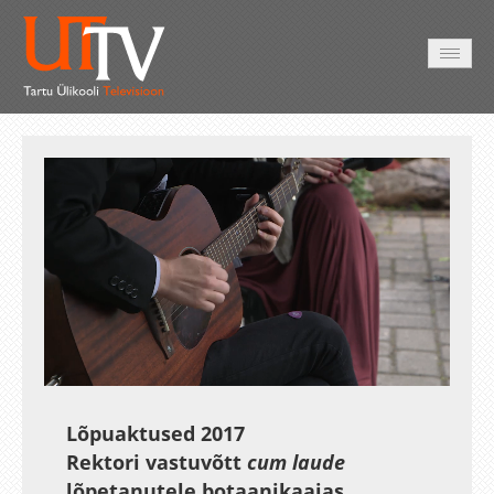
HOME
VIDEO
PHOTO
SERVICES
Auto
Loaded
:
Unmute
Esituskiirused
0.39%
Lõpuaktused 2017
Rektori vastuvõtt
cum laude
lõpetanutele botaanikaaias