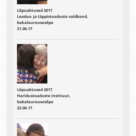
infokorraldus
-- Katrin Kraani-Klaassen
Lõpuaktused 2017
Loodus- ja täppisteaduste valdkond,
kultuurikorraldus
bakalaureusesõpe
+ Kristi Erkmann
21.06.17
-- Jana Reidla
Kirsten Simmo
maalikunst
+ Siiri Jüris
kunsti, käsitöö ja kodunduse õpetaja
+ Maarja Tamjärv
pärandtehnoloogia
Lõpuaktused 2017
Astri Kaljus
Haridusteaduste instituut,
bakalaureusesõpe
muusika ja filmikunsti helitehnoloogiad
(TÜ ja
22.06.17
EMTA ühisõppekava)
+ Jorge Martinez Rivera