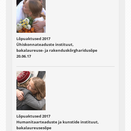
germanistika
+ Marika Peekmann
romanistika
+ Helina Järs
+ Merit Kuldkepp
Lõpuaktused 2017
Ühiskonnateaduste instituut,
tõlkeõpetus
bakalaureuse- ja rakenduskõrgharidusõpe
+ Mari Eller
20.06.17
+ Airi Lohmann-Enge
+ Anna Liisa Kaasla
+ Mirjam Parve
+ Johanna Päädam
+ Külliki Steinberg
+ Elis Sõrmus
võõrkeeleõpetaja
+ Anita Rohtla
Lõpuaktused 2017
Euroopa keeled ja kultuurid
Humanitaarteaduste ja kunstide instituut,
+ Tatjana Opikova
bakalaureusesõpe
+ Hele Priimets