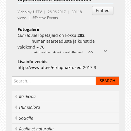
Embed
Video by: UTTV
26.06.2017
30118
views
Festive Events
Fotogalerii
Cum laude
lõpetajaid on kokku
282
humanitaarteaduste ja kunstide
valdkond – 76
sotsiaalteaduste valdkond – 92
meditsiiniteaduste valdkond – 22
Lisainfo veebis:
loodus- ja täppisteaduste valdkond – 92
http://www.ut.ee/et/lopuaktused-2017-3
(Võrdluseks: 2005 – 74
cum laude
lõpetajat, 2006
– 56, 2007 – 109, 2008 – l50,
2009 – 163, 2010 – 145, 2011 – 155, 2012 – 200,
2013 – 217, 2014 – 264,
Medicina
2015 – 233, 2016 – 262)
Humaniora
Humanitaarteaduste ja kunstide valdkond
Socialia
Rakenduskõrgharidusõpe
Realia et naturalia