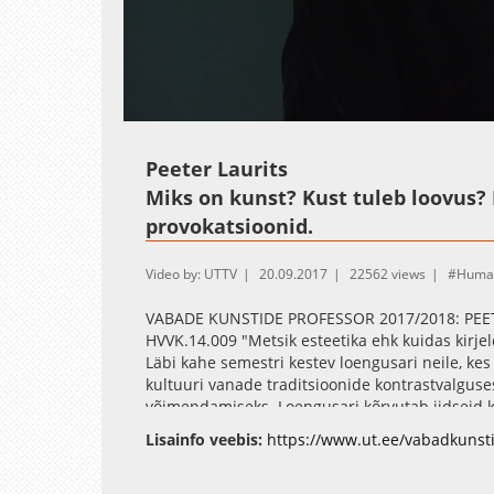
Loaded
:
Unmute
0.38%
Peeter Laurits
Miks on kunst? Kust tuleb loovus?
provokatsioonid.
Video by: UTTV
20.09.2017
22562 views
Huma
VABADE KUNSTIDE PROFESSOR 2017/2018: PEET
HVVK.14.009 "Metsik esteetika ehk kuidas kirjel
Läbi kahe semestri kestev loengusari neile, kes
kultuuri vanade traditsioonide kontrastvalguses
võimendamiseks. Loengusari kõrvutab iidseid ku
digitaalse pilguga ja vastupidi, ajab segamini na
Lisainfo veebis:
https://www.ut.ee/vabadkunst
Analüüsib kunstniku rolle erinevates ühiskonda
maagilisest propagandistlikuni. Lisaks kujutaval