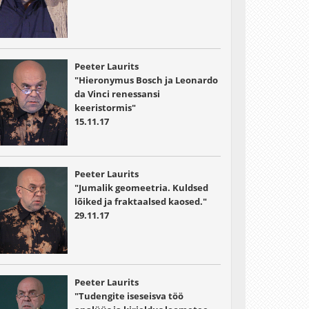
Peeter Laurits
"Hieronymus Bosch ja Leonardo
da Vinci renessansi
keeristormis"
15.11.17
Peeter Laurits
"Jumalik geomeetria. Kuldsed
lõiked ja fraktaalsed kaosed."
29.11.17
Peeter Laurits
"Tudengite iseseisva töö