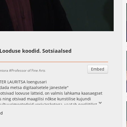
Auto
Esituskiirused
 Looduse koodid. Sotsiaalsed
Embed
niora
Professor of Fine Arts
ER LAURITSA loengusari
dada metsa digitaalsetele jänestele"
 otsivad loovuse lätteid, on valmis lahkama kaasaegset
 ning otsivad maagilisi nõkse kunstilise kujundi
ltuurimeetodeid verivärsketega, vaatab neoliitilist
turat ja culturat, televisiooni ja selgeltnägemist.
id
des ja kunsti erinevaid sotsiaalseid modaalsusi,
e kunstile riivatakse ka muusikat, kino ja kirjandust.