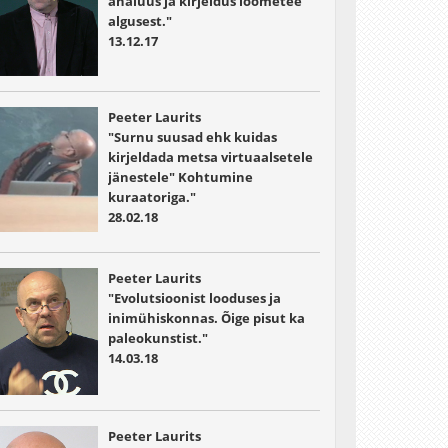
analüüs ja kirjeldus loometee
algusest."
13.12.17
Peeter Laurits
"Surnu suusad ehk kuidas
kirjeldada metsa virtuaalsetele
jänestele" Kohtumine
kuraatoriga."
28.02.18
Peeter Laurits
"Evolutsioonist looduses ja
inimühiskonnas. Õige pisut ka
paleokunstist."
14.03.18
Peeter Laurits