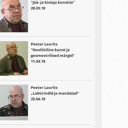
"Jää- ja kiviaja kunstist"
28.03.18
Peeter Laurits
"Neoliitiline kunst ja
geomeetrilised märgid"
11.04.18
Peeter Laurits
„Labürindid ja mandalad“
25.04.18