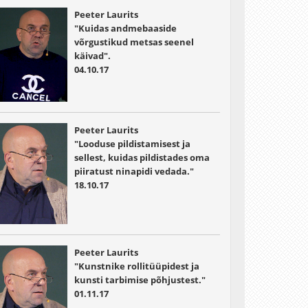
Peeter Laurits
"Kuidas andmebaaside
võrgustikud metsas seenel
käivad".
04.10.17
Peeter Laurits
"Looduse pildistamisest ja
sellest, kuidas pildistades oma
piiratust ninapidi vedada."
18.10.17
Peeter Laurits
"Kunstnike rollitüüpidest ja
kunsti tarbimise põhjustest."
01.11.17