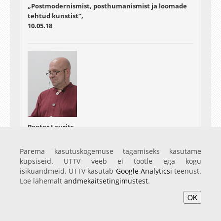
„Postmodernismist, posthumanismist ja loomade
tehtud kunstist“,
10.05.18
Peeter Laurits
"Tasakaalust, kooskõlast ja hulludest unistustest.
Eelkõige unistustest"
Parema kasutuskogemuse tagamiseks kasutame
23.05.18
küpsiseid. UTTV veeb ei töötle ega kogu
isikuandmeid. UTTV kasutab
Google Analyticsi
teenust.
Loe lähemalt
andmekaitsetingimustest
.
OK
Home
Video
Photo
Services
Login