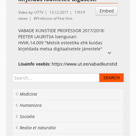
Embed
Video by: UTTV
13.12.2017
17619
views
Professor of Fine Arts
VABADE KUNSTIDE PROFESSOR 2017/2018:
PEETER LAURITSA loengusari
HVVK.14.009 "Metsik esteetika ehk kuidas
kirjeldada metsa digitaalsetele jänestele"
Lisainfo veebis:
https://www.ut.ee/vabadkunstid
Medicina
Humaniora
Socialia
Realia et naturalia