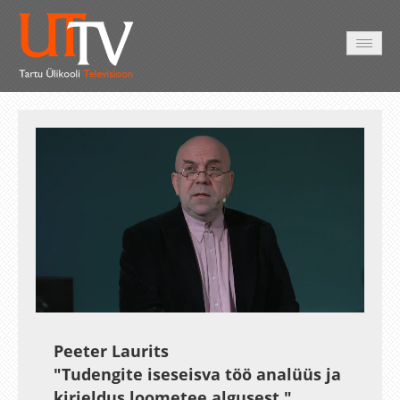
HOME
VIDEO
PHOTO
SERVICES
Auto
Loaded
:
Unmute
Esituskiirused
0.42%
Peeter Laurits
"Tudengite iseseisva töö analüüs ja
kirjeldus loometee algusest."