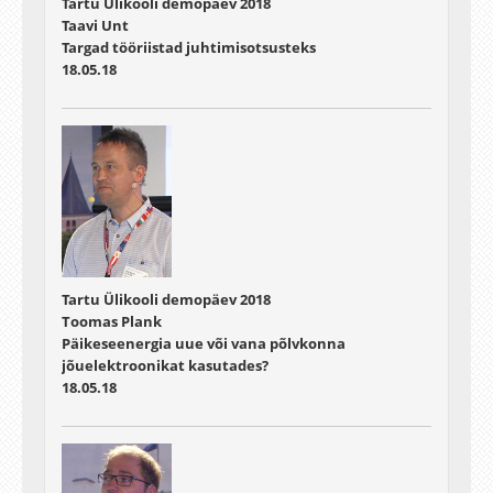
Tartu Ülikooli demopäev 2018
Taavi Unt
Targad tööriistad juhtimisotsusteks
18.05.18
Tartu Ülikooli demopäev 2018
Toomas Plank
Päikeseenergia uue või vana põlvkonna
jõuelektroonikat kasutades?
18.05.18