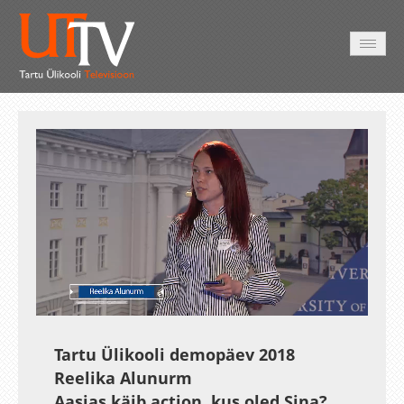
HOME
VIDEO
PHOTO
SERVICES
Auto
Loaded
:
Unmute
Esituskiirused
18.18%
Tartu Ülikooli demopäev 2018
Reelika Alunurm
Aasias käib action, kus oled Sina?