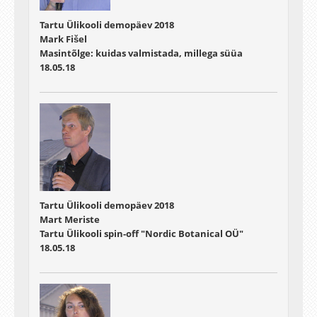
Tartu Ülikooli demopäev 2018
Mark Fišel
Masintõlge: kuidas valmistada, millega süüa
18.05.18
Tartu Ülikooli demopäev 2018
Mart Meriste
Tartu Ülikooli spin-off "Nordic Botanical OÜ"
18.05.18