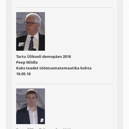
Tartu Ülikooli demopäev 2018
Peep Miidla
Kaks teadet tööstusmatemaatika kohta
18.05.18