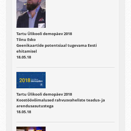
Tartu Ülikooli demopäev 2018
Tõnu Esko
Geenikaartide potentsiaal tugevama Eesti
ehitamisel
18.05.18
Tartu Ülikooli demopäev 2018
Koostöövõimalused rahvusvaheliste teadus- ja
arendusasutustega
18.05.18