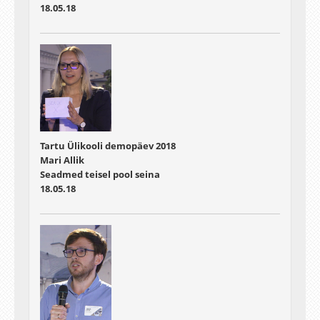
18.05.18
Tartu Ülikooli demopäev 2018
Mari Allik
Seadmed teisel pool seina
18.05.18