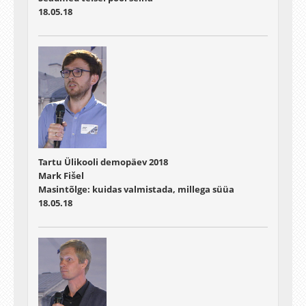
18.05.18
Tartu Ülikooli demopäev 2018
Mark Fišel
Masintõlge: kuidas valmistada, millega süüa
18.05.18