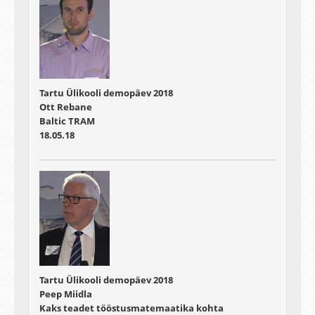
Tartu Ülikooli demopäev 2018
Ott Rebane
Baltic TRAM
18.05.18
Tartu Ülikooli demopäev 2018
Peep Miidla
Kaks teadet tööstusmatemaatika kohta