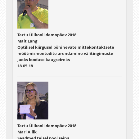
Tartu Ülikooli demopäev 2018
Mait Lang
Optilisel kiirgusel põhinevate mittekontaktsete
mõõtmismeetodite arendamine välitingimuste
jaoks looduse kaugseireks
18.05.18
Tartu Ülikooli demopäev 2018
Mari Allik
Seadmed teisel pool seina