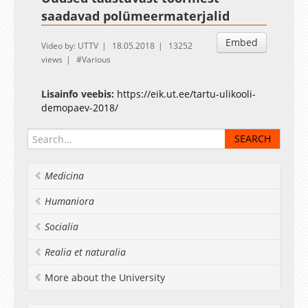
saadavad polümeermaterjalid
Embed
Video by: UTTV
18.05.2018
13252
views
Various
Lisainfo veebis:
https://eik.ut.ee/tartu-ulikooli-
demopaev-2018/
Medicina
Humaniora
Socialia
Realia et naturalia
More about the University