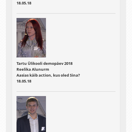
18.05.18
Tartu Ülikooli demopäev 2018
Reelika Alunurm
Aasias käib action, kus oled Sina?
18.05.18