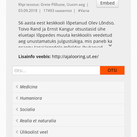
Embed
Klipi teostus: Grete Põlluste, Uusim aeg
03.09.2018
17493 vaatamist
Varia
56 aasta eest keskkooli lõpetanud Olev Lõndso,
Toivo Rand ja Ernst Kangur otsustasid ühe
eluetapi lõppedes muuta keskkoolis veedetud
aeg unustamatuks julgustükiga, mis paneb ka
praegu tagajärgedele mõeldes ihukarvad
värisema – nimelt haudusid nad vahetult enne
Lisainfo veebis:
http://ajalooring.ut.ee/
koolilõppu välja plaani asendada Tõrva
Täitevkomitee katusel lehviv punalipp kodumaise
trikolooriga.
Medicina
Humaniora
Socialia
Realia et naturalia
Ülikoolist veel