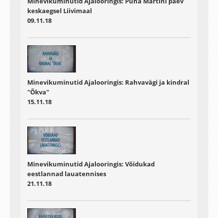
Minevikuminutid Ajalooringis: Püha Martini päev
keskaegsel Liivimaal
09.11.18
Minevikuminutid Ajalooringis: Rahvavägi ja kindral
"Õkva"
15.11.18
Minevikuminutid Ajalooringis: Võidukad
eestlannad lauatennises
21.11.18