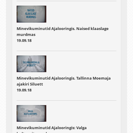
Minevikuminutid Ajalooringis. Naised klaaslage
murdmas
19.09.18
Minevikuminutid Ajalooringis. Tallinna Moemaja
ajakiri Siluett
19.09.18
Minevikuminutid Ajalooringis: Valga