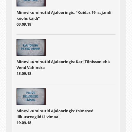
Minevikuminutid Ajalooringis. "Kuidas 19. sajandil
koolis käidi"
03.09.18
Minevikuminutid Ajalooringis: Karl Tõnisson ehk
Vend Vahindra
13.09.18
Minevikuminutid Ajalooringis: Esimesed
liiklusreeglid Liivimaal
19.09.18