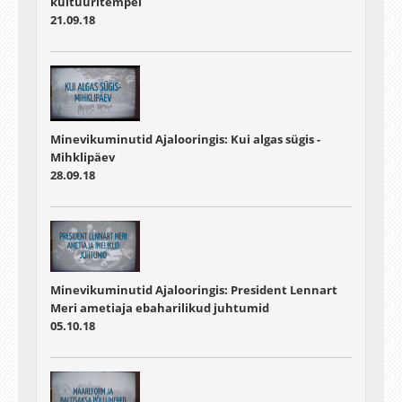
kultuuritempel
21.09.18
Minevikuminutid Ajalooringis: Kui algas sügis -
Mihklipäev
28.09.18
Minevikuminutid Ajalooringis: President Lennart
Meri ametiaja ebaharilikud juhtumid
05.10.18