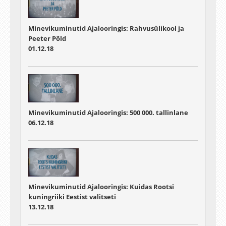
Minevikuminutid Ajalooringis: Rahvusülikool ja
Peeter Põld
01.12.18
Minevikuminutid Ajalooringis: 500 000. tallinlane
06.12.18
Minevikuminutid Ajalooringis: Kuidas Rootsi
kuningriiki Eestist valitseti
13.12.18