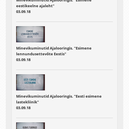
eestikeelne ajaleht"
03.09.18
Minevikuminutid Ajalooringis. "Esimene
lennundusettevõte Eestis"
03.09.18
Minevikuminutid Ajalooringis. "Eesti esimene
lastekliinik"
03.09.18