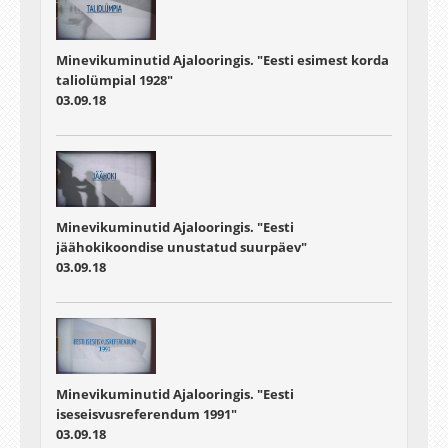
Minevikuminutid Ajalooringis. "Eesti esimest korda
taliolümpial 1928"
03.09.18
Minevikuminutid Ajalooringis. "Eesti
jäähokikoondise unustatud suurpäev"
03.09.18
Minevikuminutid Ajalooringis. "Eesti
iseseisvusreferendum 1991"
03.09.18