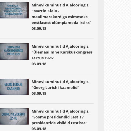
Minevikuminutid Ajalooringis.
"Martin Klein -
maailmarekordiga esimeseks
eestlasest olümpiamedalistiks"
03.09.18
Minevikuminutid Ajalooringis.
"Ülemaailmne Karskuskongress
Tartus 1926"
03.09.18
Minevikuminutid Ajalooringis.
"Georg Lurichi kaamelid"
03.09.18
Minevikuminutid Ajalooringis.
"Soome presidendid Eestis /
presidentide visiidid Eestisse"
03.09.18