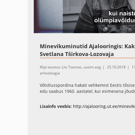
Loaded
:
Unmute
16.93%
Minevikuminutid Ajalooringis: Kak
Svetlana Tširkova-Lozovaja
Klipi teostus: Liis Toomas, uusim aeg
25.10.2018
1
arheoloogia
Võistlusspordina hakati vehkemist Eestis tõsise
edu saabus 1960. aastatel, kui esimesena jõudis
Lisainfo veebis:
http://ajalooring.ut.ee/minevi