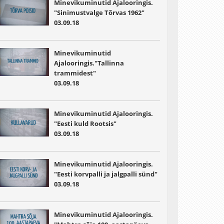
Minevikuminutid Ajalooringis.
"Sinimustvalge Tõrvas 1962"
03.09.18
Minevikuminutid
Ajalooringis."Tallinna
trammidest"
03.09.18
Minevikuminutid Ajalooringis.
"Eesti kuld Rootsis"
03.09.18
Minevikuminutid Ajalooringis.
"Eesti korvpalli ja jalgpalli sünd"
03.09.18
Minevikuminutid Ajalooringis.