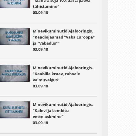
"Mahtra sõja 100. aastapäeva
tähistamine"
03.09.18
Minevikuminutid Ajalooringis.
"Raadiojaamad "Vaba Euroopa"
ja "Vabadus""
03.09.18
Minevikuminutid Ajalooringis.
"Kaablile kraav, rahvale
vaimuvalgus"
03.09.18
Minevikuminutid Ajalooringis.
"Kalevi ja Lembitu
vettelaskmine"
03.09.18