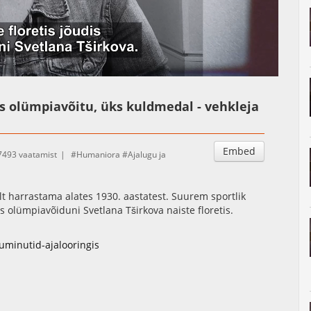
Auto
Esituskiirused
s olümpiavõitu, üks kuldmedal - vehkleja
Embed
7493 vaatamist
Humaniora
Ajalugu ja
lt harrastama alates 1930. aastatest. Suurem sportlik
 olümpiavõiduni Svetlana Tširkova naiste floretis.
kuminutid-ajalooringis