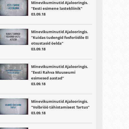
Minevikuminutid Ajalooringis.
"Eesti esimene lastekliinik"
03.09.18
Minevikuminutid Ajalooringis.
"Kuidas tudengid fosforiidile EI
otsustasid öelda"
03.09.18
Minevikuminutid Ajalooringis.
"Eesti Rahva Muuseumi
esimesed aastad"
03.09.18
Minevikuminutid Ajalooringis.
"Volbriöö tähistamisest Tartus"
03.09.18