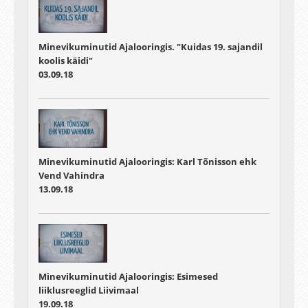
Minevikuminutid Ajalooringis. "Kuidas 19. sajandil
koolis käidi"
03.09.18
Minevikuminutid Ajalooringis: Karl Tõnisson ehk
Vend Vahindra
13.09.18
Minevikuminutid Ajalooringis: Esimesed
liiklusreeglid Liivimaal
19.09.18