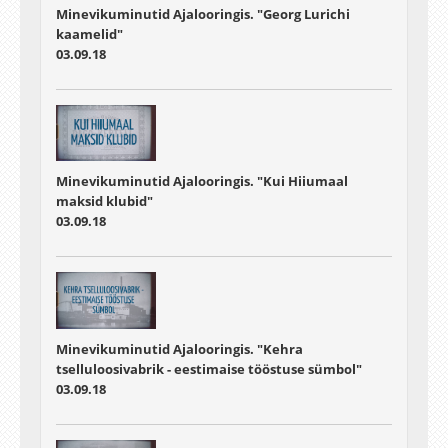
Minevikuminutid Ajalooringis. "Georg Lurichi
kaamelid"
03.09.18
Minevikuminutid Ajalooringis. "Kui Hiiumaal
maksid klubid"
03.09.18
Minevikuminutid Ajalooringis. "Kehra
tselluloosivabrik - eestimaise tööstuse sümbol"
03.09.18