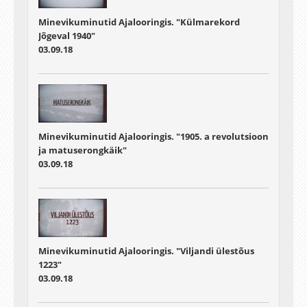
Minevikuminutid Ajalooringis. "Külmarekord
Jõgeval 1940"
03.09.18
Minevikuminutid Ajalooringis. "1905. a revolutsioon
ja matuserongkäik"
03.09.18
Minevikuminutid Ajalooringis. "Viljandi ülestõus
1223"
03.09.18