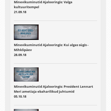
Minevikuminutid Ajalooringis: Valga
kultuuritempel
21.09.18
Minevikuminutid Ajalooringis: Kui algas sügis -
Mihklipäev
28.09.18
Minevikuminutid Ajalooringis: President Lennart
Meri ametiaja ebaharilikud juhtumid
05.10.18