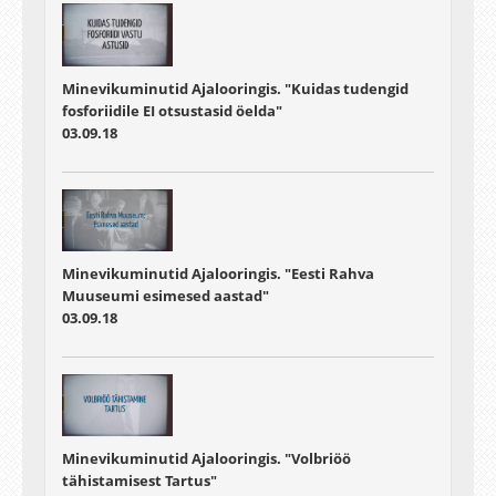
Minevikuminutid Ajalooringis. "Kuidas tudengid
fosforiidile EI otsustasid öelda"
03.09.18
Minevikuminutid Ajalooringis. "Eesti Rahva
Muuseumi esimesed aastad"
03.09.18
Minevikuminutid Ajalooringis. "Volbriöö
tähistamisest Tartus"