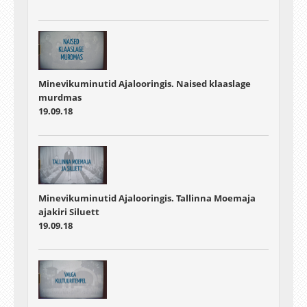
Minevikuminutid Ajalooringis. Naised klaaslage
murdmas
19.09.18
Minevikuminutid Ajalooringis. Tallinna Moemaja
ajakiri Siluett
19.09.18