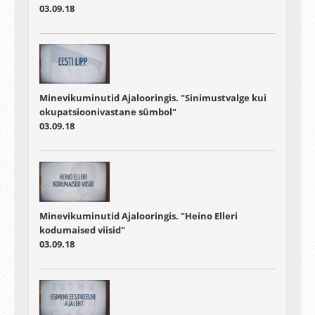
03.09.18
Minevikuminutid Ajalooringis. "Sinimustvalge kui
okupatsioonivastane sümbol"
03.09.18
Minevikuminutid Ajalooringis. "Heino Elleri
kodumaised viisid"
03.09.18