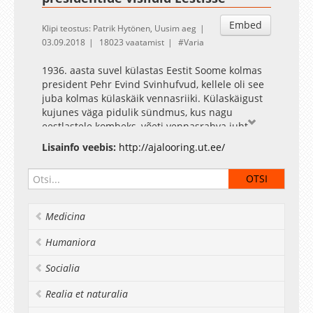
Embed
Klipi teostus: Patrik Hytönen, Uusim aeg
03.09.2018
18023 vaatamist
Varia
1936. aasta suvel külastas Eestit Soome kolmas
president Pehr Evind Svinhufvud, kellele oli see
juba kolmas külaskäik vennasriiki. Külaskäigust
kujunes väga pidulik sündmus, kus nagu
eestlastele kombeks, võeti vennasrahva juht
vastu suurejooneliselt.
Lisainfo veebis:
http://ajalooring.ut.ee/
Medicina
Humaniora
Socialia
Realia et naturalia