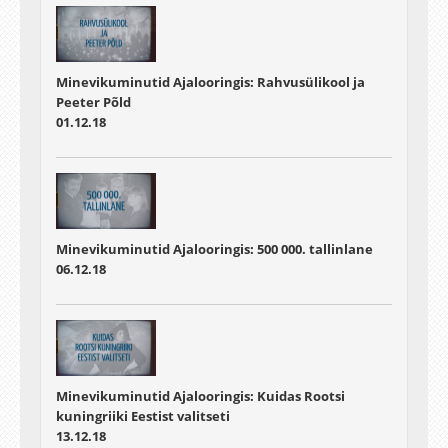
Minevikuminutid Ajalooringis: Rahvusülikool ja
Peeter Põld
01.12.18
Minevikuminutid Ajalooringis: 500 000. tallinlane
06.12.18
Minevikuminutid Ajalooringis: Kuidas Rootsi
kuningriiki Eestist valitseti
13.12.18