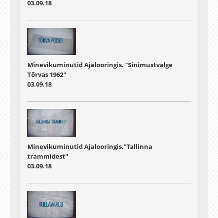
03.09.18
Minevikuminutid Ajalooringis. "Sinimustvalge
Tõrvas 1962"
03.09.18
Minevikuminutid Ajalooringis."Tallinna
trammidest"
03.09.18