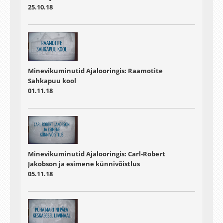
25.10.18
Minevikuminutid Ajalooringis: Raamotite
Sahkapuu kool
01.11.18
Minevikuminutid Ajalooringis: Carl-Robert
Jakobson ja esimene künnivõistlus
05.11.18