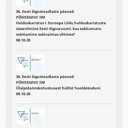
36. Eesti õigusteadlaste päevad:
PÕHISEADUS 100
Halduskaristus I. Euroopa Liidu halduskaristuste
sisseviimine Eesti õigusruumi: kas sobitamatu
sobitamine sobivaimas võtmes?
08.10.20
36. Eesti õigusteadlaste päevad:
PÕHISEADUS 100
Ülalpidamiskohustusest hällist hooldekoduni
08.10.20