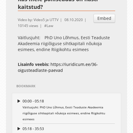
kaitstud?
Embed
Video by: Video5 ja UTTV
08.10.2020
10145 views
Law
Väitlusjuht: PhD Uno Lõhmus, Eesti Teaduste
Akadeemia riigiõiguse sihtkapitali nõukoja
esimees, endine Riigikohtu esimees
Lisainfo veebis:
https://iuridicum.ee/36-
oigusteadlaste-paevad
BOOKMARK
00:00 - 05:18
Väitlusjuht: PhD Uno Lõhmus, Eesti Teaduste Akadeemia
riigiõiguse sihtkapitali nõukoja esimees, endine Riigikohtu
esimees
05:18 - 35:53