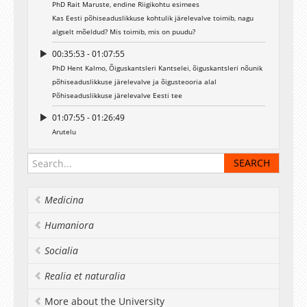
PhD Rait Maruste, endine Riigikohtu esimees
Kas Eesti põhiseaduslikkuse kohtulik järelevalve toimib, nagu
algselt mõeldud? Mis toimib, mis on puudu?
00:35:53 - 01:07:55
PhD Hent Kalmo, Õiguskantsleri Kantselei, õiguskantsleri nõunik
põhiseaduslikkuse järelevalve ja õigusteooria alal
Põhiseaduslikkuse järelevalve Eesti tee
01:07:55 - 01:26:49
Arutelu
Medicina
Humaniora
Socialia
Realia et naturalia
More about the University