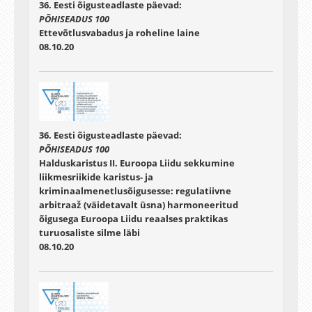
36. Eesti õigusteadlaste päevad:
PÕHISEADUS 100
Ettevõtlusvabadus ja roheline laine
08.10.20
36. Eesti õigusteadlaste päevad:
PÕHISEADUS 100
Halduskaristus II. Euroopa Liidu sekkumine
liikmesriikide karistus- ja
kriminaalmenetlusõigusesse: regulatiivne
arbitraaž (väidetavalt üsna) harmoneeritud
õigusega Euroopa Liidu reaalses praktikas
turuosaliste silme läbi
08.10.20