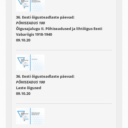
36. Eesti õigusteadlaste päevad:
PÕHISEADUS 100
Õigusajalugu II. Põhiseadused ja lihtõigus Eesti
Vabariigis 1918-1940
09.10.20
36. Eesti õigusteadlaste päevad:
PÕHISEADUS 100
Laste õigused
09.10.20