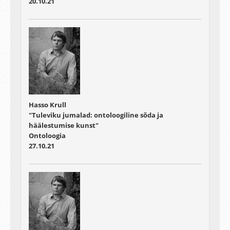
20.10.21
Hasso Krull
"Tuleviku jumalad: ontoloogiline sõda ja
häälestumise kunst"
Ontoloogia
27.10.21