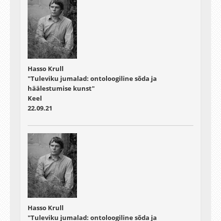
Hasso Krull
"Tuleviku jumalad: ontoloogiline sõda ja
häälestumise kunst"
Keel
22.09.21
Hasso Krull
"Tuleviku jumalad: ontoloogiline sõda ja