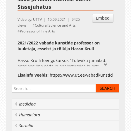
Sissejuhatus
Embed
Video by: UTTV
15.09.2021
9425
views
Cultural Science and Arts
Professor of Fine Arts
2021/2022 vabade kunstide professor on
luuletaja, esseist ja tõlkija Hasso Krull
Hasso Krulli loengukursus "Tuleviku jumalad:
ontoloogiline sõda ja häälestumise kunst"
(HVKU.05.037)
Lisainfo veebis:
https://www.ut.ee/vabadkunstid
Sissejuhatus: Kus me oleme? Tänapäeva olemisviis
ja ontoloogiline sõda.
Hasso Krull on laialdaselt tuntud ja eri
valdkondades aktiivne intellektuaal, kelle
Medicina
looming sisaldab rohkesti motiive Eesti ja
kaugemategi rahvaste pärimusest ja
Humaniora
mütoloogiast.
Socialia
Uuel õppeaastal algav loengukursus "Tuleviku