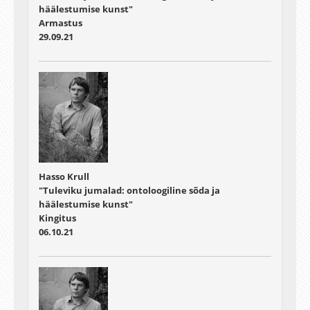
häälestumise kunst"
Armastus
29.09.21
Hasso Krull
"Tuleviku jumalad: ontoloogiline sõda ja
häälestumise kunst"
Kingitus
06.10.21