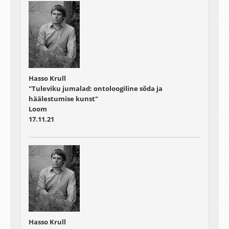
Hasso Krull
"Tuleviku jumalad: ontoloogiline sõda ja
häälestumise kunst"
Loom
17.11.21
Hasso Krull