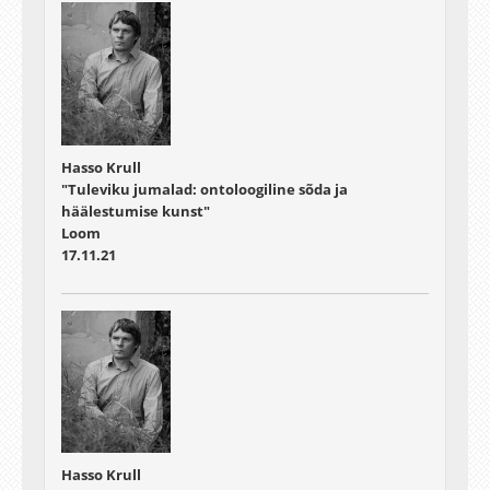
Hasso Krull
"Tuleviku jumalad: ontoloogiline sõda ja
häälestumise kunst"
Loom
17.11.21
Hasso Krull