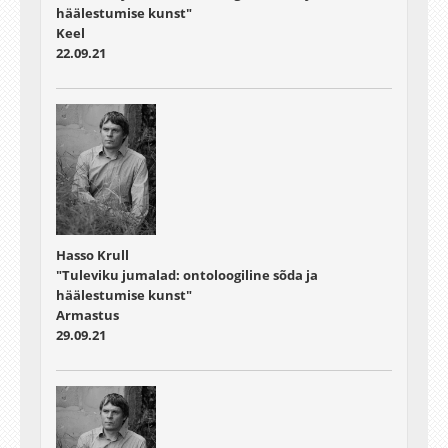
häälestumise kunst"
Keel
22.09.21
Hasso Krull
"Tuleviku jumalad: ontoloogiline sõda ja
häälestumise kunst"
Armastus
29.09.21