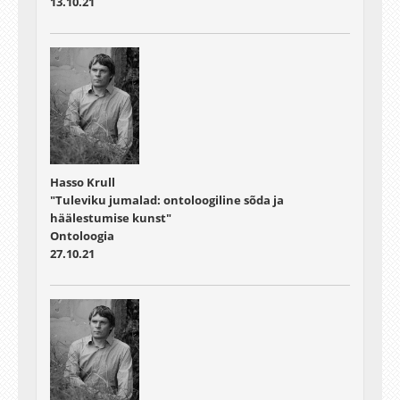
13.10.21
Hasso Krull
"Tuleviku jumalad: ontoloogiline sõda ja
häälestumise kunst"
Ontoloogia
27.10.21