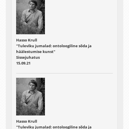
Hasso Krull
"Tuleviku jumalad: ontoloogiline sõda ja
häälestumise kunst"
Sissejuhatus
15.09.21
Hasso Krull
"Tuleviku jumalad: ontoloogiline sõda ja