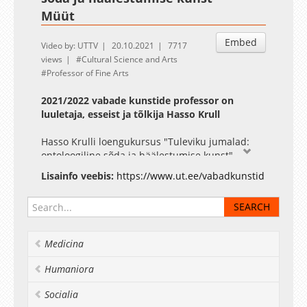
Müüt
Embed
Video by: UTTV
20.10.2021
7717
views
Cultural Science and Arts
Professor of Fine Arts
2021/2022 vabade kunstide professor on
luuletaja, esseist ja tõlkija Hasso Krull
Hasso Krulli loengukursus "Tuleviku jumalad:
ontoloogiline sõda ja häälestumise kunst"
(HVKU.05.037)
Lisainfo veebis:
https://www.ut.ee/vabadkunstid
Müüt: Kas müüti saab defineerida? Loomislugude
erinevus ja komplementaarsus.
Hasso Krull on laialdaselt tuntud ja eri
valdkondades aktiivne intellektuaal, kelle
Medicina
looming sisaldab rohkesti motiive Eesti ja
kaugemategi rahvaste pärimusest ja
Humaniora
mütoloogiast.
Socialia
Uuel õppeaastal algav loengukursus "Tuleviku