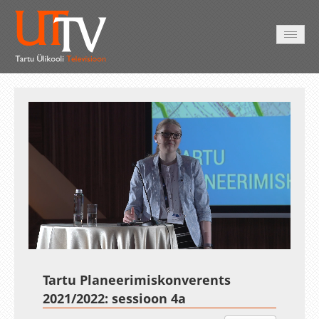
HOME
VIDEO
PHOTO
SERVICES
Auto
Loaded
:
Unmute
Esituskiirused
0.40%
Tartu Planeerimiskonverents
2021/2022: sessioon 4a