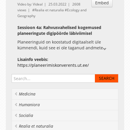
Embed
Video by: Videal
25.03.2022
2608
views
Realia et naturalia
Ecology and
Geography
Sessioon 4a: Rahvusvahelised kogemused
planeeringute digipöörde läbiviimisel
Planeeringuid on koostatud digitaalselt üle
kümnendi, kuid see ei ole taganud andmete
paremat kättesaadavust ja töötlemisvõimalusi
sellisel tasemel, kui seda erinevad osapooled
Lisainfo veebis:
ootavad. Eelmisel aastal jõustus kõikidele
https://planeerimiskonverents.ut.ee/
planeeringu liikidele kohustuslik planeeringute
vormistamise määrus, mis reguleerib
planeeringute ühiseid vormistusnõudeid.
Järgmise aasta alguses valmib planeeringute
Medicina
andmekogu, mis on järgmine samm
planeeringuandmete kättesaadavuse ja hõlpsa
Humaniora
kasutamise edendamisel Eesti ei ole riikide
võrdluses selliste sammudega esimeste seas.
Socialia
Osad Euroopa riigid on tegelenud
digitaliseerimisega järjepidevalt juba üle 20
Realia et naturalia
aasta.