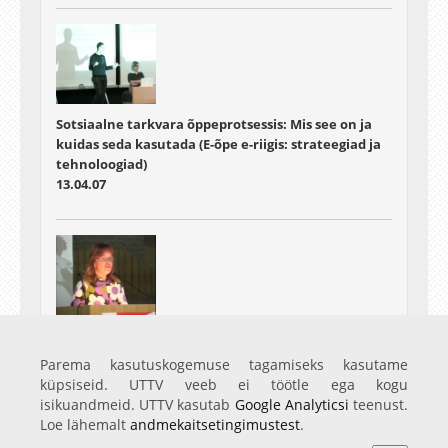
Sotsiaalne tarkvara õppeprotsessis: Mis see on ja
kuidas seda kasutada (E-õpe e-riigis: strateegiad ja
tehnoloogiad)
13.04.07
Õppiv õppejõud (E-õpe e-riigis: strateegiad ja
tehnoloogiad)
Parema kasutuskogemuse tagamiseks kasutame
13.04.07
küpsiseid. UTTV veeb ei töötle ega kogu
isikuandmeid. UTTV kasutab
Google Analyticsi
teenust.
Loe lähemalt
andmekaitsetingimustest
.