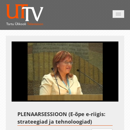
HOME
VIDEO
PHOTO
SERVICES
Auto
Loaded
:
Unmute
Esituskiirused
53.69%
PLENAARSESSIOON (E-õpe e-riigis:
strateegiad ja tehnoloogiad)