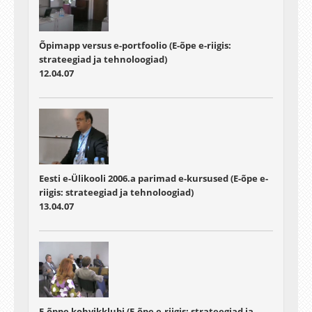
Õpimapp versus e-portfoolio (E-õpe e-riigis:
strateegiad ja tehnoloogiad)
12.04.07
Eesti e-Ülikooli 2006.a parimad e-kursused (E-õpe e-
riigis: strateegiad ja tehnoloogiad)
13.04.07
E-õppe kohvikklubi (E-õpe e-riigis: strateegiad ja