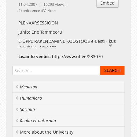
Embed
11.04.2007
16293 views
conference
Various
PLENAARSESSIOON
Juhib: Ene Tammeoru
E-ÕPPE RAKENDAMINE KOOSTÖÖS e-Eesti - kus
ja kuhu? - Arvo Ott
E-Riigi Akadeemia Sihtasutus E-õpe üld- ja
Lisainfo veebis:
http://www.ut.ee/233070
kutsehariduse arengut toetamas - Olav Aarna
E-õppeprotsessi juhtimine: eksperimendid,
tulemused, (hullud)järeldused - Vello Kukk,
Tallinna Tehnikaülikool
Medicina
Humaniora
Socialia
Realia et naturalia
More about the University