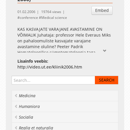
Embed
01.02.2006
19764 views
conference
Medical science
KAS KASVAJATE VARAJANE AVASTAMINE ON
VÕIMALIK Juhataja: professor Hele Everaus Miks
on pahaloomuliste kasvajate varajane
avastamine oluline? Peeter Padrik
Hematoloogilise sümptomatoloogia taga
peituvad kasvajad - Hele Everaus Jämesoolevähi
Lisainfo veebis:
õigeaegse avastamise võimalused - Rait Labotkin
http://video.ut.ee/kliinik2006.htm
Endoskoopiline limaskesta resektsioon varase
maovähi ravis Jaan Soplepmann Vahimees-
lümfisõlme biopsia - melanoomi metastaaside
varase avastamise meetod - Evelyn Eelma
Munasarjavähi kliiniline pilt ja
Medicina
diferentsiaaldiagnostika - Arno Uppin
Emakakaelavähi varajane avastamine - Inga
Humaniora
Vaasna Rinnavähi varase avastamise võimalused
- Jaak Lehtsaar Pärilikkus ja kasvajad - Hele
Socialia
Everaus
Realia et naturalia