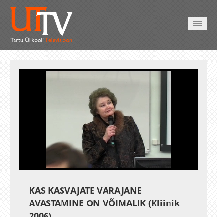
HOME
VIDEO
PHOTO
SERVICES
Auto
Loaded
:
Unmute
Esituskiirused
95.24%
KAS KASVAJATE VARAJANE
AVASTAMINE ON VÕIMALIK (Kliinik
2006)