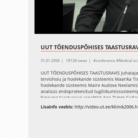
Loaded
:
Unmute
85.13%
UUT TÕENDUSPÕHISES TAASTUSRAVIS
31.01.2006
18128 views
conference
Medical sc
UUT TÕENDUSPÕHISES TAASTUSRAVIS Juhataja: p
tervishoiu ja hoolekande süsteemis Maarika Tis
hoolekande süsteemis Maire Audova Neelamishä
analüüs endoproteesitud tugiliikumissüsteemiga
hinnang taastusravi aspektist Ann Tamm Süd
taastusravis Anatoli Landõr Eesti juhised süda
Lisainfo veebis:
http://video.ut.ee/kliinik2006.
Lukmann