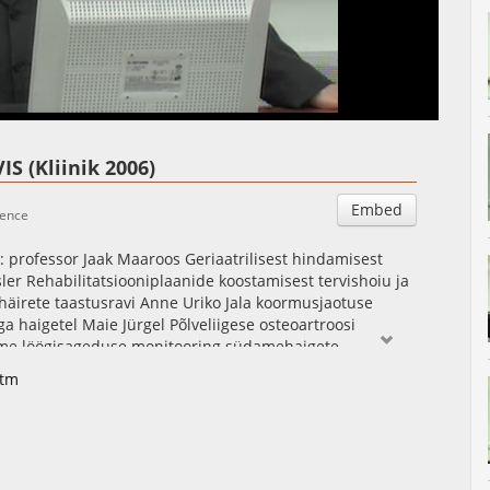
Auto
Esituskiirused
 (Kliinik 2006)
Embed
ience
rofessor Jaak Maaroos Geriaatrilisest hindamisest
ler Rehabilitatsiooniplaanide koostamisest tervishoiu ja
irete taastusravi Anne Uriko Jala koormusjaotuse
 haigetel Maie Jürgel Põlveliigese osteoartroosi
ame löögisageduse monitooring südamehaigete
mehaigete kompleksses taastusravis - tutvustus Aet
htm