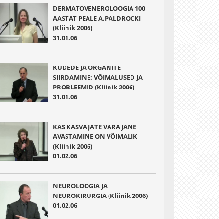
DERMATOVENEROLOOGIA 100
AASTAT PEALE A.PALDROCKI
(Kliinik 2006)
31.01.06
KUDEDE JA ORGANITE
SIIRDAMINE: VÕIMALUSED JA
PROBLEEMID (Kliinik 2006)
31.01.06
KAS KASVAJATE VARAJANE
AVASTAMINE ON VÕIMALIK
(Kliinik 2006)
01.02.06
NEUROLOOGIA JA
NEUROKIRURGIA (Kliinik 2006)
01.02.06