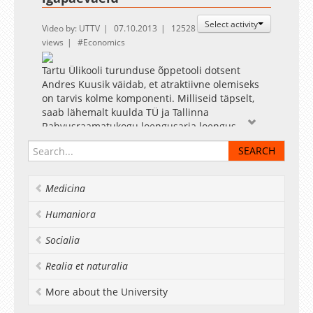
Select activity
Video by: UTTV
07.10.2013
12528
views
Economics
Tartu Ülikooli turunduse õppetooli dotsent
Andres Kuusik väidab, et atraktiivne olemiseks
on tarvis kolme komponenti. Milliseid täpselt,
saab lähemalt kuulda TÜ ja Tallinna
Rahvusraamatukogu loengusarja loengus
"Kuidas olla atraktiivne?" 8. oktoobril kell 16.
Loengust teeb otseülekande Postimees online,
kus see on ka täispikkuses järelvaadatav.
Medicina
Videos on kasutatud Victorias' Secreti ja Cooking
Channeli materjali.
Humaniora
Socialia
Realia et naturalia
More about the University