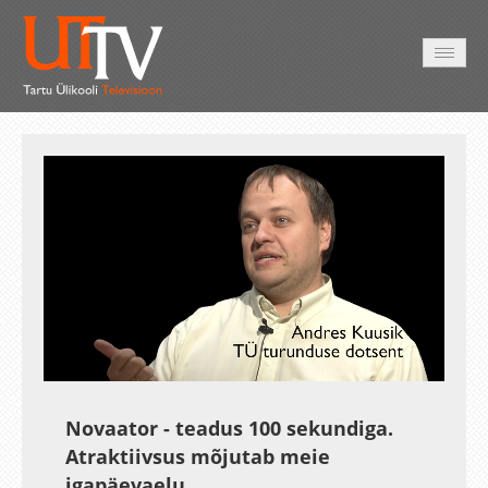
HOME
VIDEO
PHOTO
SERVICES
Auto
Loaded
:
Unmute
Esituskiirused
37.95%
Novaator - teadus 100 sekundiga.
Atraktiivsus mõjutab meie
igapäevaelu