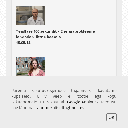
Teadlase 100 sekundit – Energiaprobleeme
lahendab lihtne keemia
15.05.14
Teadlase 100 sekundit – Kuidas aretada
uudishimulikke lehmi ja sõbralikke kanu?
Parema kasutuskogemuse tagamiseks kasutame
16.05.14
küpsiseid. UTTV veeb ei töötle ega kogu
isikuandmeid. UTTV kasutab
Google Analyticsi
teenust.
Loe lähemalt
andmekaitsetingimustest
.
OK
Home
Video
Photo
Services
Login