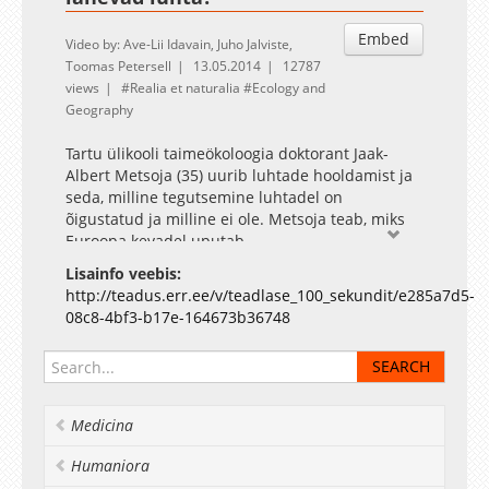
Embed
Video by: Ave-Lii Idavain, Juho Jalviste,
Toomas Petersell
13.05.2014
12787
views
Realia et naturalia
Ecology and
Geography
Tartu ülikooli taimeökoloogia doktorant Jaak-
Albert Metsoja (35) uurib luhtade hooldamist ja
seda, milline tegutsemine luhtadel on
õigustatud ja milline ei ole. Metsoja teab, miks
Euroopa kevadel uputab.
Eestit tahetakse upitada viie rikkaima riigi hulka
Lisainfo veebis:
Euroopas, kuigi tegelikult on Eesti juba kolme
http://teadus.err.ee/v/teadlase_100_sekundit/e285a7d5-
rikkaima riigi seas maailmas. Laelatu puisniidul
08c8-4bf3-b17e-164673b36748
on ruutmeetri peal 76 erinevat liiki soontaimi –
ainult paar kohta maailmas on liigirikkuselt
võimsamad. Mõni teadusallikas väidab, et
põhjamaistest luhtadest ehk lamminiitudest üle
Medicina
poolte asuvad Eestis.
Jaak-Albert Metsoja toob välja suurima vea, mida
Humaniora
seoses jõgedega tehakse – aetakse jõesängid