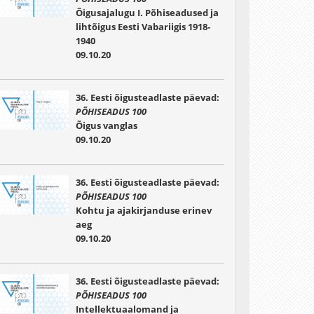
Õigusajalugu I. Põhiseadused ja
lihtõigus Eesti Vabariigis 1918-
1940
09.10.20
36. Eesti õigusteadlaste päevad:
PÕHISEADUS 100
Õigus vanglas
09.10.20
36. Eesti õigusteadlaste päevad:
PÕHISEADUS 100
Kohtu ja ajakirjanduse erinev
aeg
09.10.20
36. Eesti õigusteadlaste päevad:
PÕHISEADUS 100
Intellektuaalomand ja