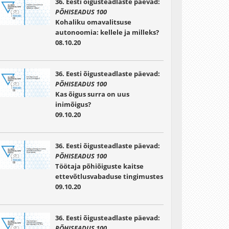
36. Eesti õigusteadlaste päevad:
PÕHISEADUS 100
Kohaliku omavalitsuse
autonoomia: kellele ja milleks?
08.10.20
36. Eesti õigusteadlaste päevad:
PÕHISEADUS 100
Kas õigus surra on uus
inimõigus?
09.10.20
36. Eesti õigusteadlaste päevad:
PÕHISEADUS 100
Töötaja põhiõiguste kaitse
ettevõtlusvabaduse tingimustes
09.10.20
36. Eesti õigusteadlaste päevad:
PÕHISEADUS 100