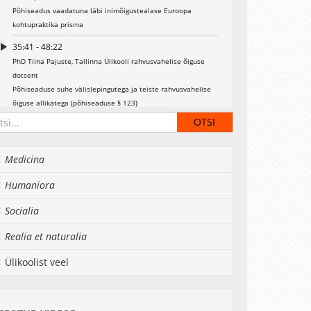
Põhiseadus vaadatuna läbi inimõigustealase Euroopa
kohtupraktika prisma
35:41 - 48:22
PhD Tiina Pajuste, Tallinna Ülikooli rahvusvahelise õiguse
dotsent
Põhiseaduse suhe välislepingutega ja teiste rahvusvahelise
õiguse allikatega (põhiseaduse § 123)
48:22 - 59:06
Mag. iur. Andres Parmas, riigi peaprokurör
Põhiseaduse § 3 tähendus materiaalsele karistusõigusele
Medicina
00:59:06 - 01:32:50
Humaniora
Arutelu
Socialia
Realia et naturalia
Ülikoolist veel