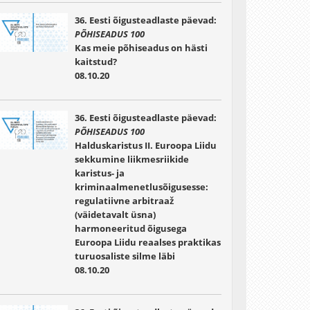
36. Eesti õigusteadlaste päevad:
PÕHISEADUS 100
Kas meie põhiseadus on hästi
kaitstud?
08.10.20
36. Eesti õigusteadlaste päevad:
PÕHISEADUS 100
Halduskaristus II. Euroopa Liidu
sekkumine liikmesriikide
karistus- ja
kriminaalmenetlusõigusesse:
regulatiivne arbitraaž
(väidetavalt üsna)
harmoneeritud õigusega
Euroopa Liidu reaalses praktikas
turuosaliste silme läbi
08.10.20