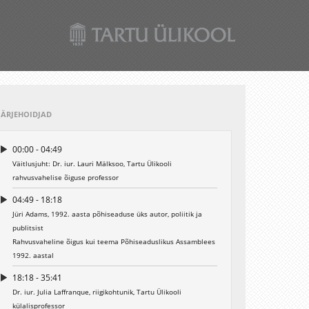
JÄRJEHOIDJAD
00:00 - 04:49
Väitlusjuht: Dr. iur. Lauri Mälksoo, Tartu Ülikooli
rahvusvahelise õiguse professor
04:49 - 18:18
Jüri Adams, 1992. aasta põhiseaduse üks autor, poliitik ja
publitsist
Rahvusvaheline õigus kui teema Põhiseaduslikus Assamblees
1992. aastal
18:18 - 35:41
Dr. iur. Julia Laffranque, riigikohtunik, Tartu Ülikooli
külalisprofessor