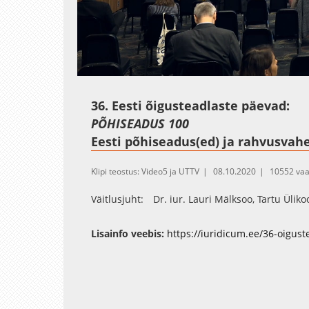
Loaded
:
Unmute
0.37%
36. Eesti õigusteadlaste päevad:
PÕHISEADUS 100
Eesti põhiseadus(ed) ja rahvusvahe
Klipi teostus: Video5 ja UTTV
08.10.2020
10552 vaa
Väitlusjuht: Dr. iur. Lauri Mälksoo, Tartu Ülik
Lisainfo veebis:
https://iuridicum.ee/36-oigus