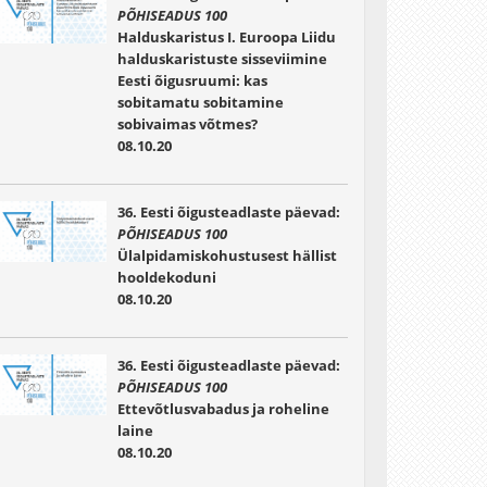
PÕHISEADUS 100
Halduskaristus I. Euroopa Liidu
halduskaristuste sisseviimine
Eesti õigusruumi: kas
sobitamatu sobitamine
sobivaimas võtmes?
08.10.20
36. Eesti õigusteadlaste päevad:
PÕHISEADUS 100
Ülalpidamiskohustusest hällist
hooldekoduni
08.10.20
36. Eesti õigusteadlaste päevad:
PÕHISEADUS 100
Ettevõtlusvabadus ja roheline
laine
08.10.20