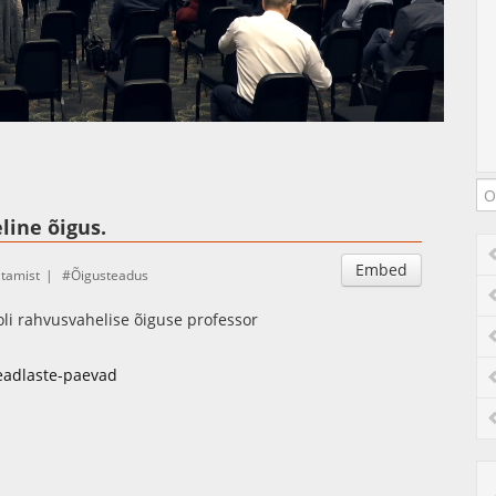
Auto
Esituskiirused
line õigus.
Embed
tamist
Õigusteadus
ooli rahvusvahelise õiguse professor
teadlaste-paevad