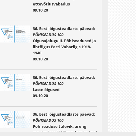
ettevõtlusvabadus
09.10.20
36. Eesti õigusteadlaste päevad:
PÕHISEADUS 100
Õigusajalugu II. Põhiseadused ja
lihtõigus Eesti Vabariigis 1918-
1940
09.10.20
36. Eesti õigusteadlaste päevad:
PÕHISEADUS 100
Laste õigused
09.10.20
36. Eesti õigusteadlaste päevad:
PÕHISEADUS 100
Põhiseaduse tulevik: areng
muutmise või tõlgendamise teel