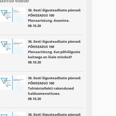
SEOTUD VIDEOD
36. Eesti õigusteadlaste päevad:
PÕHISEADUS 100
Plenaaristung. Avamine.
08.10.20
36. Eesti õigusteadlaste päevad:
PÕHISEADUS 100
Plenaaristung. Kas põhiõiguste
kaitsega on liiale mindud?
08.10.20
36. Eesti õigusteadlaste päevad:
PÕHISEADUS 100
Tehisintellekti rakendused
haldusmenetluses.
08.10.20
36. Eesti õigusteadlaste päevad: