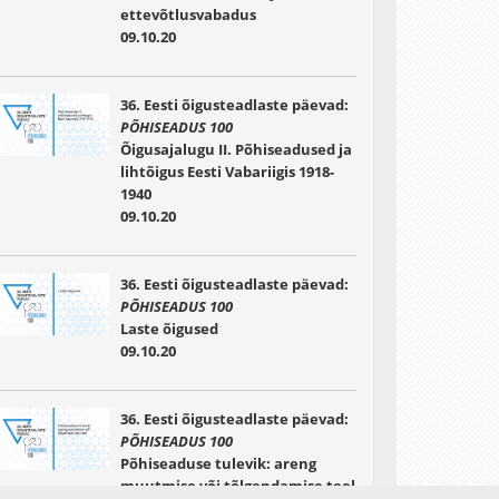
ettevõtlusvabadus
09.10.20
36. Eesti õigusteadlaste päevad:
PÕHISEADUS 100
Õigusajalugu II. Põhiseadused ja
lihtõigus Eesti Vabariigis 1918-
1940
09.10.20
36. Eesti õigusteadlaste päevad:
PÕHISEADUS 100
Laste õigused
09.10.20
36. Eesti õigusteadlaste päevad:
PÕHISEADUS 100
Põhiseaduse tulevik: areng
muutmise või tõlgendamise teel