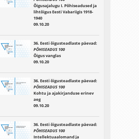
Õigusajalugu I. Põhiseadused ja
lihtõigus Eesti Vabariigis 1918-
1940
09.10.20
36. Eesti õigusteadlaste päevad:
PÕHISEADUS 100
Õigus vanglas
09.10.20
36. Eesti õigusteadlaste päevad:
PÕHISEADUS 100
Kohtu ja ajakirjanduse erinev
aeg
09.10.20
36. Eesti õigusteadlaste päevad:
PÕHISEADUS 100
Intellektuaalomand ja