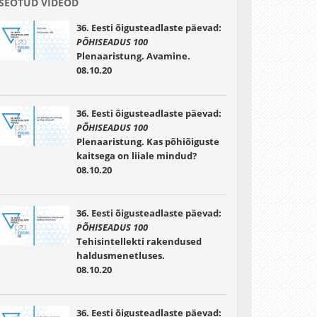
SEOTUD VIDEOD
36. Eesti õigusteadlaste päevad:
PÕHISEADUS 100
Plenaaristung. Avamine.
08.10.20
36. Eesti õigusteadlaste päevad:
PÕHISEADUS 100
Plenaaristung. Kas põhiõiguste
kaitsega on liiale mindud?
08.10.20
36. Eesti õigusteadlaste päevad:
PÕHISEADUS 100
Tehisintellekti rakendused
haldusmenetluses.
08.10.20
36. Eesti õigusteadlaste päevad: