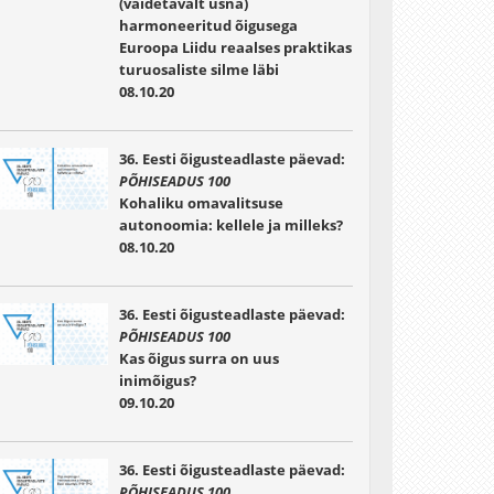
(väidetavalt üsna)
harmoneeritud õigusega
Euroopa Liidu reaalses praktikas
turuosaliste silme läbi
08.10.20
36. Eesti õigusteadlaste päevad:
PÕHISEADUS 100
Kohaliku omavalitsuse
autonoomia: kellele ja milleks?
08.10.20
36. Eesti õigusteadlaste päevad:
PÕHISEADUS 100
Kas õigus surra on uus
inimõigus?
09.10.20
36. Eesti õigusteadlaste päevad:
PÕHISEADUS 100