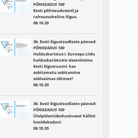
PÕHISEADUS 100
Eesti põhiseadus(ed) ja
rahvusvaheline õigus.
08.10.20
36. Eesti õigusteadlaste päevad:
PÕHISEADUS 100
Halduskaristus I. Euroopa Liidu
halduskaristuste sisseviimine
Eesti õigusruumi: kas
sobitamatu sobitamine
sobivaimas võtmes?
08.10.20
36. Eesti õigusteadlaste päevad:
PÕHISEADUS 100
Ülalpidamiskohustusest hällist
hooldekoduni
08.10.20