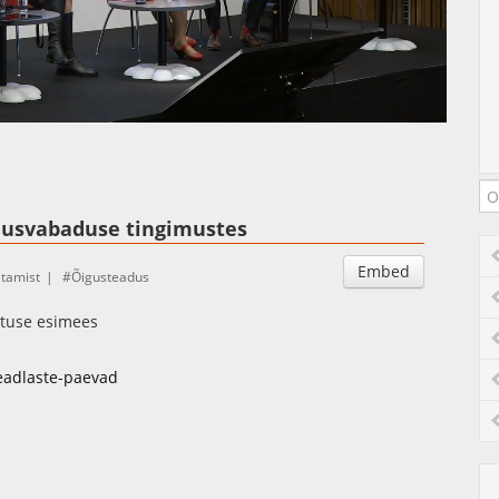
Auto
Esituskiirused
tlusvabaduse tingimustes
Embed
tamist
Õigusteadus
atuse esimees
teadlaste-paevad