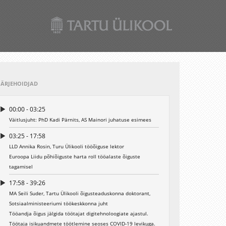
JÄRJEHOIDJAD
00:00 - 03:25
Väitlusjuht: PhD Kadi Pärnits, AS Mainori juhatuse esimees
03:25 - 17:58
LLD Annika Rosin, Turu Ülikooli tööõiguse lektor
Euroopa Liidu põhiõiguste harta roll tööalaste õiguste
tagamisel
17:58 - 39:26
MA Seili Suder, Tartu Ülikooli õigusteaduskonna doktorant,
Sotsiaalministeeriumi töökeskkonna juht
Tööandja õigus jälgida töötajat digitehnoloogiate ajastul.
Töötaja isikuandmete töötlemine seoses COVID-19 levikuga.