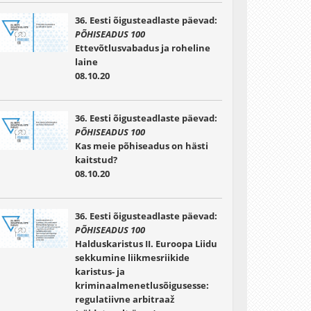
36. Eesti õigusteadlaste päevad:
PÕHISEADUS 100
Ettevõtlusvabadus ja roheline
laine
08.10.20
36. Eesti õigusteadlaste päevad:
PÕHISEADUS 100
Kas meie põhiseadus on hästi
kaitstud?
08.10.20
36. Eesti õigusteadlaste päevad:
PÕHISEADUS 100
Halduskaristus II. Euroopa Liidu
sekkumine liikmesriikide
karistus- ja
kriminaalmenetlusõigusesse:
regulatiivne arbitraaž