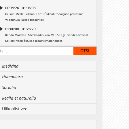
00:39:26 - 01:06:08
Dr. iur. Merle Erikson, Tartu Ülikooli tööõiguse professor
Vilepuhuja kaitse töösuhtes
01:06:08 - 01:26:29
Rando Maisvee, Advokaadibüroo MOSS Legal vandeadvokaat
Kollektiivsed õigused jagamismajanduses
01:26:29 - 01:28:11
Arutelu
Medicina
Humaniora
Socialia
Realia et naturalia
Ülikoolist veel