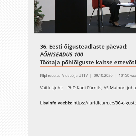
Loaded
:
Unmute
0.40%
36. Eesti õigusteadlaste päevad:
PÕHISEADUS 100
Töötaja põhiõiguste kaitse ettevõ
Klipi teostus: Video5 ja UTTV
09.10.2020
10150 vaa
Väitlusjuht: PhD Kadi Pärnits, AS Mainori juh
Lisainfo veebis:
https://iuridicum.ee/36-oigus