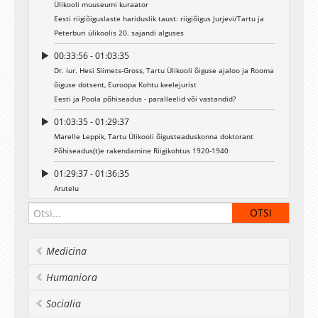
Ülikooli muuseumi kuraator
Eesti riigiõiguslaste hariduslik taust: riigiõigus Jurjevi/Tartu ja
Peterburi ülikoolis 20. sajandi alguses
00:33:56 - 01:03:35
Dr. iur. Hesi Siimets-Gross, Tartu Ülikooli õiguse ajaloo ja Rooma
õiguse dotsent, Euroopa Kohtu keelejurist
Eesti ja Poola põhiseadus - paralleelid või vastandid?
01:03:35 - 01:29:37
Marelle Leppik, Tartu Ülikooli õigusteaduskonna doktorant
Põhiseadus(t)e rakendamine Riigikohtus 1920-1940
01:29:37 - 01:36:35
Arutelu
Medicina
Humaniora
Socialia