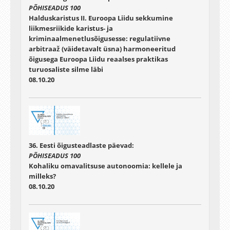
PÕHISEADUS 100
Halduskaristus II. Euroopa Liidu sekkumine
liikmesriikide karistus- ja
kriminaalmenetlusõigusesse: regulatiivne
arbitraaž (väidetavalt üsna) harmoneeritud
õigusega Euroopa Liidu reaalses praktikas
turuosaliste silme läbi
08.10.20
36. Eesti õigusteadlaste päevad:
PÕHISEADUS 100
Kohaliku omavalitsuse autonoomia: kellele ja
milleks?
08.10.20