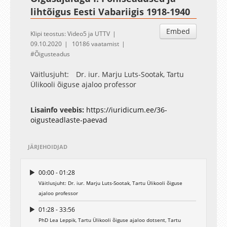
lihtõigus Eesti Vabariigis 1918-1940
Embed
Klipi teostus: Video5 ja UTTV
09.10.2020
10186 vaatamist
Õigusteadus
Väitlusjuht: Dr. iur. Marju Luts-Sootak, Tartu
Ülikooli õiguse ajaloo professor
Lisainfo veebis:
https://iuridicum.ee/36-
oigusteadlaste-paevad
JÄRJEHOIDJAD
00:00 - 01:28
Väitlusjuht: Dr. iur. Marju Luts-Sootak, Tartu Ülikooli õiguse
ajaloo professor
01:28 - 33:56
PhD Lea Leppik, Tartu Ülikooli õiguse ajaloo dotsent, Tartu