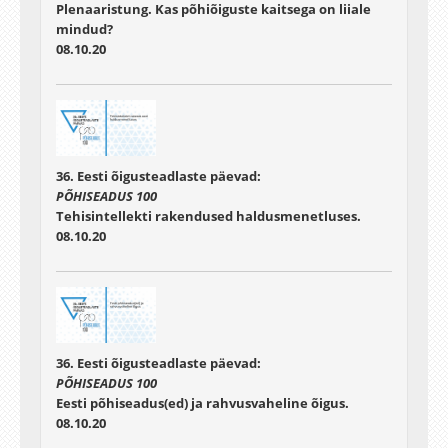
Plenaaristung. Kas põhiõiguste kaitsega on liiale
mindud?
08.10.20
36. Eesti õigusteadlaste päevad:
PÕHISEADUS 100
Tehisintellekti rakendused haldusmenetluses.
08.10.20
36. Eesti õigusteadlaste päevad:
PÕHISEADUS 100
Eesti põhiseadus(ed) ja rahvusvaheline õigus.
08.10.20