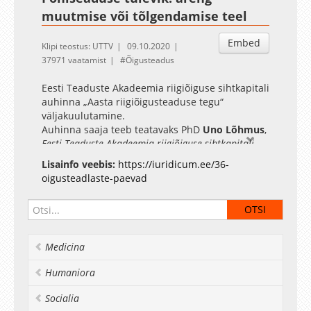
muutmise või tõlgendamise teel
Embed
Klipi teostus: UTTV
09.10.2020
37971 vaatamist
Õigusteadus
Eesti Teaduste Akadeemia riigiõiguse sihtkapitali
auhinna „Aasta riigiõigusteaduse tegu“
väljakuulutamine.
Auhinna saaja teeb teatavaks PhD
Uno Lõhmus
,
Eesti Teaduste Akadeemia riigiõiguse sihtkapitali
nõukoja esimees
Lisainfo veebis:
https://iuridicum.ee/36-
oigusteadlaste-paevad
Väitlusjuhid:
Heiki Loot
,
riigikohtunik,
Eesti
Teaduste Akadeemia riigiõiguse sihtkapitali
nõukoja liige
Katri Jaanimägi
,
Riigikohtu
põhiseaduslikkuse järelevalve kolleegiumi nõunik
Medicina
Poodiumil arutlevad:
Dr. iur.
Villu Kõve
,
Riigikohtu esimees;
Paul
Humaniora
Puustusmaa
,
Riigikogu põhiseaduskomisjoni
esimees;
Socialia
Urmas Reinsalu
,
välisminister
;
Liia Hänni
,
e-