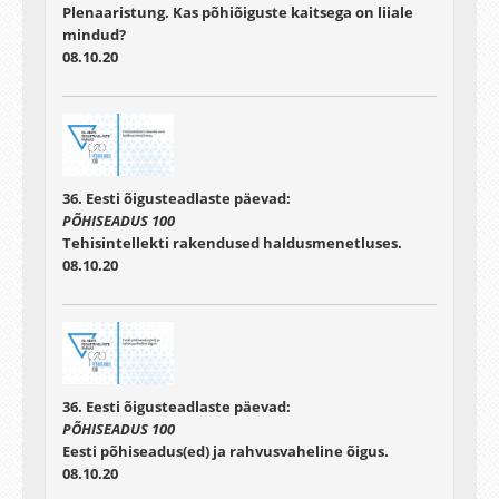
Plenaaristung. Kas põhiõiguste kaitsega on liiale
mindud?
08.10.20
36. Eesti õigusteadlaste päevad:
PÕHISEADUS 100
Tehisintellekti rakendused haldusmenetluses.
08.10.20
36. Eesti õigusteadlaste päevad:
PÕHISEADUS 100
Eesti põhiseadus(ed) ja rahvusvaheline õigus.
08.10.20