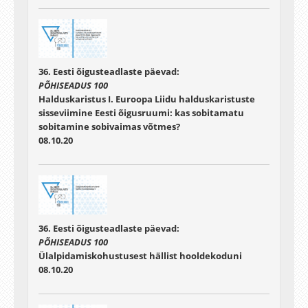
36. Eesti õigusteadlaste päevad:
PÕHISEADUS 100
Halduskaristus I. Euroopa Liidu halduskaristuste
sisseviimine Eesti õigusruumi: kas sobitamatu
sobitamine sobivaimas võtmes?
08.10.20
36. Eesti õigusteadlaste päevad:
PÕHISEADUS 100
Ülalpidamiskohustusest hällist hooldekoduni
08.10.20