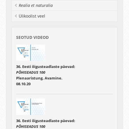
demokraatia vanemekspert
Realia et naturalia
;
PhD
Jüri Raidla
,
Ellex Raidla Advokaadibüroo
Ülikoolist veel
vandeadvokaat ja vanempartner
;
PhD
Madis Ernits
,
Tartu Ringkonnakohtu kohtunik
SEOTUD VIDEOD
36. Eesti õigusteadlaste päevad:
PÕHISEADUS 100
Plenaaristung. Avamine.
08.10.20
36. Eesti õigusteadlaste päevad:
PÕHISEADUS 100