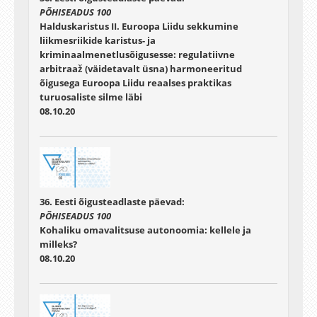
PÕHISEADUS 100
Halduskaristus II. Euroopa Liidu sekkumine
liikmesriikide karistus- ja
kriminaalmenetlusõigusesse: regulatiivne
arbitraaž (väidetavalt üsna) harmoneeritud
õigusega Euroopa Liidu reaalses praktikas
turuosaliste silme läbi
08.10.20
36. Eesti õigusteadlaste päevad:
PÕHISEADUS 100
Kohaliku omavalitsuse autonoomia: kellele ja
milleks?
08.10.20