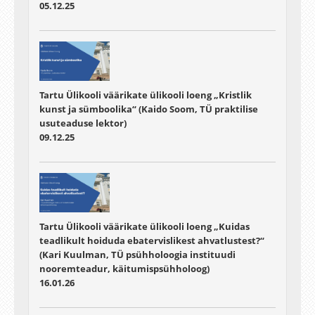
05.12.25
Tartu Ülikooli väärikate ülikooli loeng „Kristlik
kunst ja sümboolika“ (Kaido Soom, TÜ praktilise
usuteaduse lektor)
09.12.25
Tartu Ülikooli väärikate ülikooli loeng „Kuidas
teadlikult hoiduda ebatervislikest ahvatlustest?“
(Kari Kuulman, TÜ psühholoogia instituudi
nooremteadur, käitumispsühholoog)
16.01.26