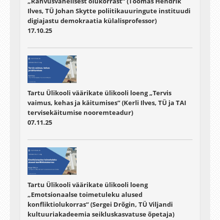
„Rahvusvahelisest olukorrast“ (Toomas Hendrik
Ilves, TÜ Johan Skytte poliitikauuringute instituudi
digiajastu demokraatia külalisprofessor)
17.10.25
Tartu Ülikooli väärikate ülikooli loeng „Tervis
vaimus, kehas ja käitumises“ (Kerli Ilves, TÜ ja TAI
tervisekäitumise nooremteadur)
07.11.25
Tartu Ülikooli väärikate ülikooli loeng
„Emotsionaalse toimetuleku alused
konfliktiolukorras“ (Sergei Drõgin, TÜ Viljandi
kultuuriakadeemia seikluskasvatuse õpetaja)