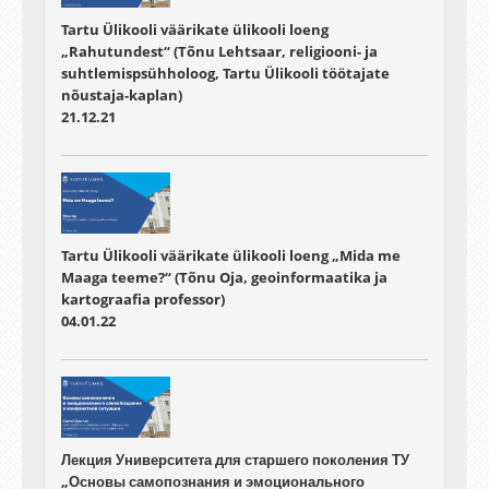
Tartu Ülikooli väärikate ülikooli loeng
„Rahutundest“ (Tõnu Lehtsaar, religiooni- ja
suhtlemispsühholoog, Tartu Ülikooli töötajate
nõustaja-kaplan)
21.12.21
Tartu Ülikooli väärikate ülikooli loeng „Mida me
Maaga teeme?“ (Tõnu Oja, geoinformaatika ja
kartograafia professor)
04.01.22
Лекция Университета для старшего поколения ТУ
„Основы самопознания и эмоционального