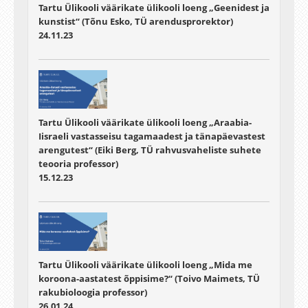
Tartu Ülikooli väärikate ülikooli loeng „Geenidest ja
kunstist“ (Tõnu Esko, TÜ arendusprorektor)
24.11.23
Tartu Ülikooli väärikate ülikooli loeng „Araabia-
Iisraeli vastasseisu tagamaadest ja tänapäevastest
arengutest“ (Eiki Berg, TÜ rahvusvaheliste suhete
teooria professor)
15.12.23
Tartu Ülikooli väärikate ülikooli loeng „Mida me
koroona-aastatest õppisime?“ (Toivo Maimets, TÜ
rakubioloogia professor)
26.01.24