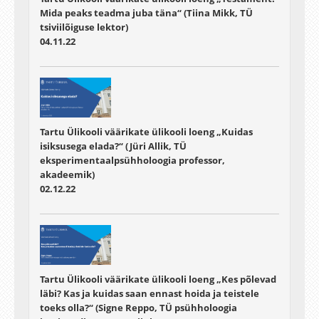
Mida peaks teadma juba täna“ (Tiina Mikk, TÜ
tsiviilõiguse lektor)
04.11.22
Tartu Ülikooli väärikate ülikooli loeng „Kuidas
isiksusega elada?“ (Jüri Allik, TÜ
eksperimentaalpsühholoogia professor,
akadeemik)
02.12.22
Tartu Ülikooli väärikate ülikooli loeng „Kes põlevad
läbi? Kas ja kuidas saan ennast hoida ja teistele
toeks olla?“ (Signe Reppo, TÜ psühholoogia