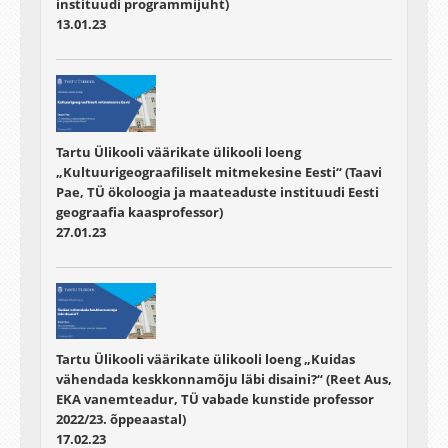
instituudi programmijuht)
13.01.23
Tartu Ülikooli väärikate ülikooli loeng
„Kultuurigeograafiliselt mitmekesine Eesti“ (Taavi
Pae, TÜ ökoloogia ja maateaduste instituudi Eesti
geograafia kaasprofessor)
27.01.23
Tartu Ülikooli väärikate ülikooli loeng „Kuidas
vähendada keskkonnamõju läbi disaini?“ (Reet Aus,
EKA vanemteadur, TÜ vabade kunstide professor
2022/23. õppeaastal)
17.02.23