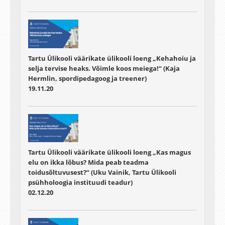
Tartu Ülikooli väärikate ülikooli loeng „Kehahoiu ja
selja tervise heaks. Võimle koos meiega!“ (Kaja
Hermlin, spordipedagoog ja treener)
19.11.20
Tartu Ülikooli väärikate ülikooli loeng „Kas magus
elu on ikka lõbus? Mida peab teadma
toidusõltuvusest?“ (Uku Vainik, Tartu Ülikooli
psühholoogia instituudi teadur)
02.12.20