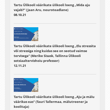
Tartu Ülikooli väärikate ülikooli loeng „Mida aju
vajab?“ (Jaan Aru, neuroteadlane)
08.10.21
Tartu Ülikooli väärikate ülikooli loeng „Elu stressita
või stressiga ning kuidas see on seotud vaimse
tervisega“ (Merike Sisask, Tallinna Ülikooli
sotsiaaltervishoiu professor)
12.11.21
Tartu Ülikooli väärikate ülikooli loeng „Aju ja mälu
väärikas eas“ (Tauri Tallermaa, mälutreener ja
koolitaja)