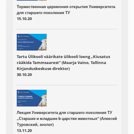
Торжественная церемония открытия Университета
для старшего поколения ТУ
15.10.20
Tartu Ülikooli väärikate ülikooli loeng „Kiusatus
rääkida Tammsaarest“ (Maarja Vaino, Tallinna
Kirjanduskeskuse direktor)
30.10.20
Лекция Университета для старшего поколения ТУ
„Старшие и младшие b царстве животных“ (Алексей
Туровский, зоолог)
13.11.20