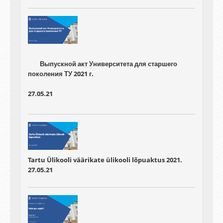
	Выпускной акт Университета для старшего 
27.05.21
Tartu Ülikooli väärikate ülikooli lõpuaktus 2021.
27.05.21