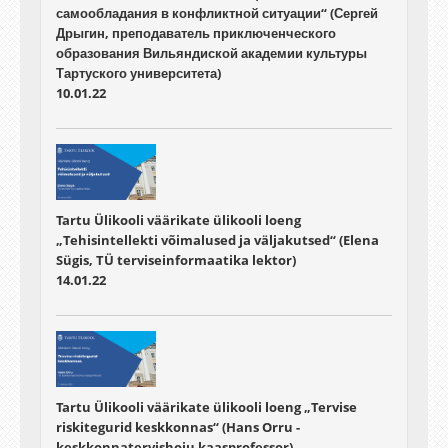
самообладания в конфликтной ситуации“ (Сергей
Дрыгин, преподаватель приключенческого
образования Вильяндиской академии культуры
Тартуского университета)
10.01.22
Tartu Ülikooli väärikate ülikooli loeng
„Tehisintellekti võimalused ja väljakutsed“ (Elena
Sügis, TÜ terviseinformaatika lektor)
14.01.22
Tartu Ülikooli väärikate ülikooli loeng „Tervise
riskitegurid keskkonnas“ (Hans Orru -
keskkonnatervishoiu kaasprofessor)