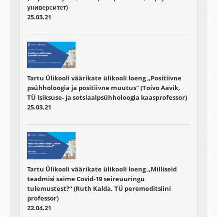
университет)
25.03.21
Tartu Ülikooli väärikate ülikooli loeng „Positiivne
psühholoogia ja positiivne muutus“ (Toivo Aavik,
TÜ isiksuse- ja sotsiaalpsühholoogia kaasprofessor)
25.03.21
Tartu Ülikooli väärikate ülikooli loeng „Milliseid
teadmisi saime Covid-19 seireuuringu
tulemustest?“ (Ruth Kalda, TÜ peremeditsiini
professor)
22.04.21