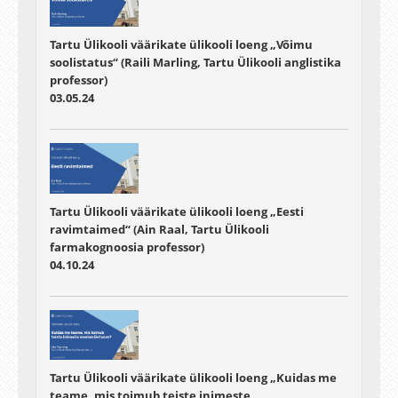
Tartu Ülikooli väärikate ülikooli loeng „Võimu
soolistatus“ (Raili Marling, Tartu Ülikooli anglistika
professor)
03.05.24
Tartu Ülikooli väärikate ülikooli loeng „Eesti
ravimtaimed“ (Ain Raal, Tartu Ülikooli
farmakognoosia professor)
04.10.24
Tartu Ülikooli väärikate ülikooli loeng „Kuidas me
teame, mis toimub teiste inimeste