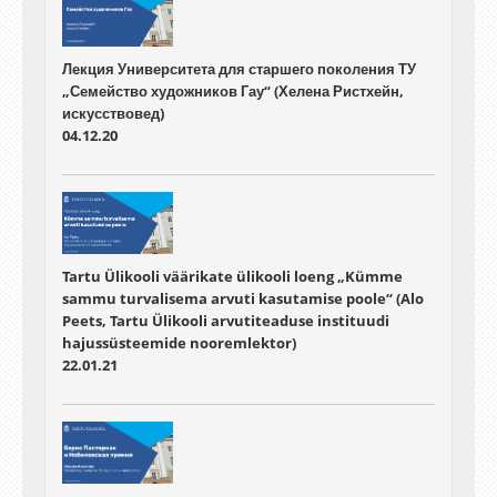
Лекция Университета для старшего поколения ТУ
„Семейство художников Гау“ (Хелена Ристхейн,
искусствовед)
04.12.20
Tartu Ülikooli väärikate ülikooli loeng „Kümme
sammu turvalisema arvuti kasutamise poole“ (Alo
Peets, Tartu Ülikooli arvutiteaduse instituudi
hajussüsteemide nooremlektor)
22.01.21