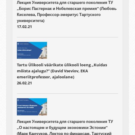
Лекция Университета для старшего поколения ТУ
„Борис Пастернак и Нобелевская премия“ (Любовь
Киселева, Профессор-эмеритус Тартуского
университета)
17.02.21
Tartu Ülikooli väärikate ülikooli loeng „Kuidas
mõista ajalugu?“ (David Vseviov, EKA
emeriitprofessor, ajaloolane)
26.02.21
Лекция Университета для старшего поколения ТУ
„О настоящем и будущем экономики Эстонии“
(Марк Канчуков, Лектор по финансам, Тартуский