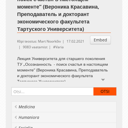
моменте“ (Вероника Красавина,
Преподаватель и докторант
экономического факультета
Тартуского Университета)
Embed
Klipi teostus: Mart Noorkõiv
17.02.2021
9083 vaatamist
Varia
Лекция Университета для старшего поколения
ТУ „Осознанность - поиск счастья в настоящем
моменте“ (Вероника Красавина, Преподаватель
и докторант экономического факультета
Тартуского Университета).
Medicina
Humaniora
Socialia