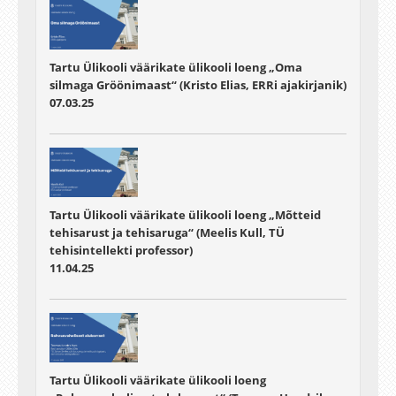
Tartu Ülikooli väärikate ülikooli loeng „Oma
silmaga Gröönimaast“ (Kristo Elias, ERRi ajakirjanik)
07.03.25
Tartu Ülikooli väärikate ülikooli loeng „Mõtteid
tehisarust ja tehisaruga“ (Meelis Kull, TÜ
tehisintellekti professor)
11.04.25
Tartu Ülikooli väärikate ülikooli loeng