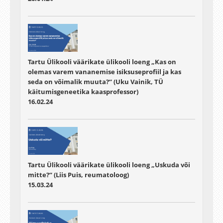
Tartu Ülikooli väärikate ülikooli loeng „Kas on
olemas varem vananemise isiksuseprofiil ja kas
seda on võimalik muuta?“ (Uku Vainik, TÜ
käitumisgeneetika kaasprofessor)
16.02.24
Tartu Ülikooli väärikate ülikooli loeng „Uskuda või
mitte?“ (Liis Puis, reumatoloog)
15.03.24