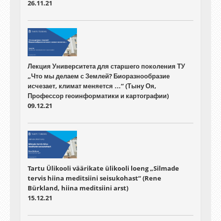
26.11.21
Лекция Университета для старшего поколения ТУ
„Что мы делаем с Землей? Биоразнообразие
исчезает, климат меняется …“ (Тыну Оя,
Профессор геоинформатики и картографии)
09.12.21
Tartu Ülikooli väärikate ülikooli loeng „Silmade
tervis hiina meditsiini seisukohast“ (Rene
Bürkland, hiina meditsiini arst)
15.12.21