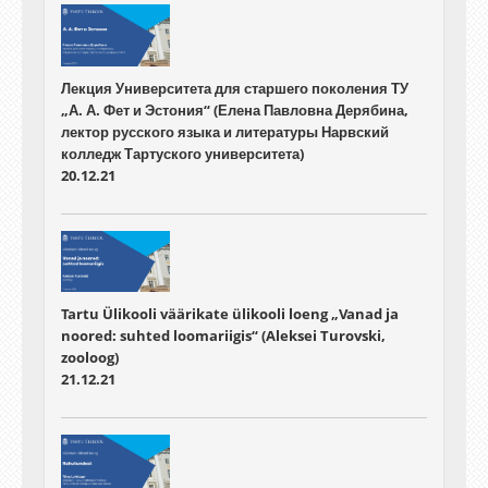
Лекция Университета для старшего поколения ТУ
„А. А. Фет и Эстония“ (Елена Павловна Дерябина,
лектор русского языка и литературы Нарвский
колледж Тартуского университета)
20.12.21
Tartu Ülikooli väärikate ülikooli loeng „Vanad ja
noored: suhted loomariigis“ (Aleksei Turovski,
zooloog)
21.12.21