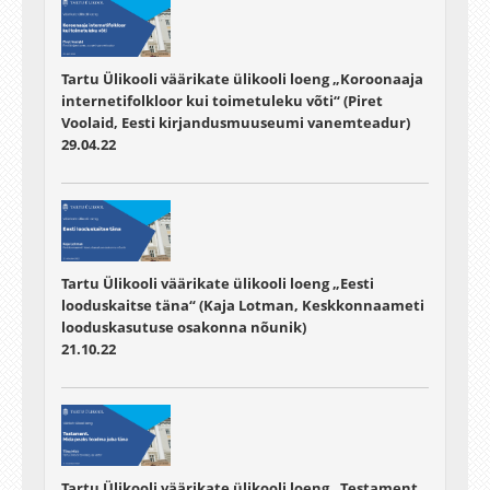
Tartu Ülikooli väärikate ülikooli loeng „Koroonaaja
internetifolkloor kui toimetuleku võti“ (Piret
Voolaid, Eesti kirjandusmuuseumi vanemteadur)
29.04.22
Tartu Ülikooli väärikate ülikooli loeng „Eesti
looduskaitse täna“ (Kaja Lotman, Keskkonnaameti
looduskasutuse osakonna nõunik)
21.10.22
Tartu Ülikooli väärikate ülikooli loeng „Testament.