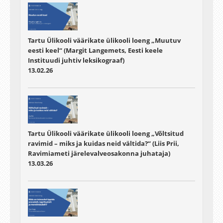
Tartu Ülikooli väärikate ülikooli loeng „Muutuv
eesti keel“ (Margit Langemets, Eesti keele
Instituudi juhtiv leksikograaf)
13.02.26
Tartu Ülikooli väärikate ülikooli loeng „Võltsitud
ravimid – miks ja kuidas neid vältida?“ (Liis Prii,
Ravimiameti järelevalveosakonna juhataja)
13.03.26