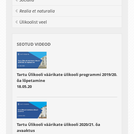
Realia et naturalia
Ülikoolist veel
SEOTUD VIDEOD
Tartu Ülikooli väärikate ülikooli programmi 2019/20.
õa lõpetamine
18.05.20
Tartu Ülikooli väärikate ülikooli 2020/21. õa
avaaktus