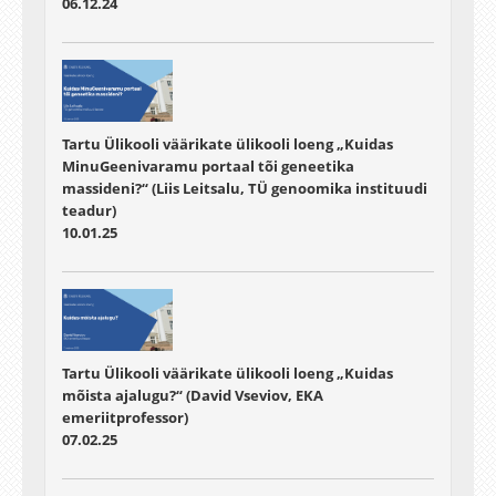
06.12.24
Tartu Ülikooli väärikate ülikooli loeng „Kuidas
MinuGeenivaramu portaal tõi geneetika
massideni?“ (Liis Leitsalu, TÜ genoomika instituudi
teadur)
10.01.25
Tartu Ülikooli väärikate ülikooli loeng „Kuidas
mõista ajalugu?“ (David Vseviov, EKA
emeriitprofessor)
07.02.25