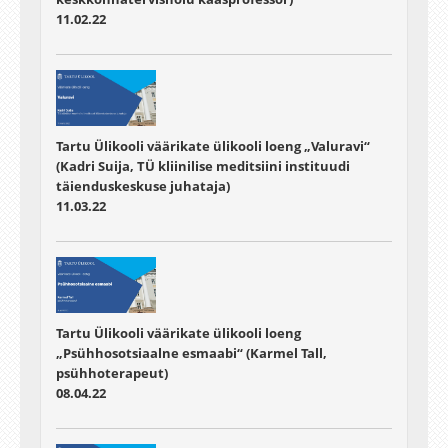
11.02.22
Tartu Ülikooli väärikate ülikooli loeng „Valuravi“
(Kadri Suija, TÜ kliinilise meditsiini instituudi
täienduskeskuse juhataja)
11.03.22
Tartu Ülikooli väärikate ülikooli loeng
„Psühhosotsiaalne esmaabi“ (Karmel Tall,
psühhoterapeut)
08.04.22