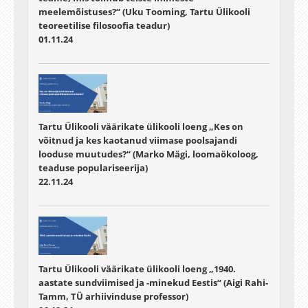
meelemõistuses?“ (Uku Tooming, Tartu Ülikooli
teoreetilise filosoofia teadur)
01.11.24
Tartu Ülikooli väärikate ülikooli loeng „Kes on
võitnud ja kes kaotanud viimase poolsajandi
looduse muutudes?“ (Marko Mägi, loomaökoloog,
teaduse populariseerija)
22.11.24
Tartu Ülikooli väärikate ülikooli loeng „1940.
aastate sundviimised ja -minekud Eestis“ (Aigi Rahi-
Tamm, TÜ arhiivinduse professor)