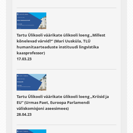
Tartu Ülikooli väärikate ülikooli loeng „Millest
kõnelevad värvid?“ (Mari Uusküla, TLÜ
humanitaarteaduste instituudi lingvistika
kaasprofessor)
17.03.23
Tartu Ülikooli väärikate ülikooli loeng „Kriisid ja
EU“ (Urmas Paet, Euroopa Parlamendi
väliskomisjoni aseesimees)
28.04.23