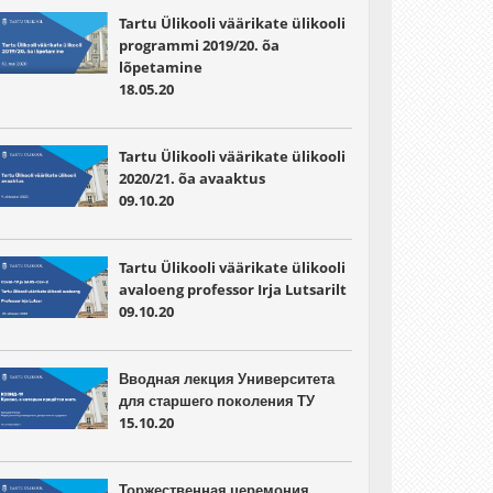
Tartu Ülikooli väärikate ülikooli
programmi 2019/20. õa
lõpetamine
18.05.20
Tartu Ülikooli väärikate ülikooli
2020/21. õa avaaktus
09.10.20
Tartu Ülikooli väärikate ülikooli
avaloeng professor Irja Lutsarilt
09.10.20
Вводная лекция Университета
для старшего поколения ТУ
15.10.20
Торжественная церемония