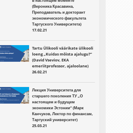
в настоящем моменте“
(Вероника Красавина,
Преподаватель и докторант
экономического факультета
Тартуского Университета)
17.02.21
Tartu Ülikooli väärikate ülikooli
loeng „Kuidas mõista ajalugu?“
(David Vseviov, EKA
emeriitprofessor, ajaloolane)
26.02.21
Лекция Университета для
старшего поколения ТУ „О
настоящем и будущем
экономики Эстонии“ (Марк
Канчуков, Лектор по финансам,
Тартуский университет)
25.03.21