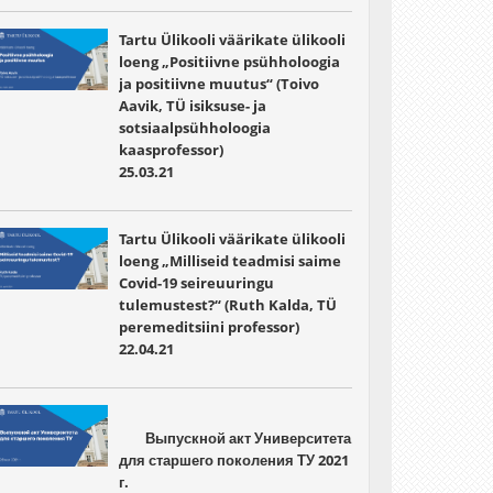
Tartu Ülikooli väärikate ülikooli
loeng „Positiivne psühholoogia
ja positiivne muutus“ (Toivo
Aavik, TÜ isiksuse- ja
sotsiaalpsühholoogia
kaasprofessor)
25.03.21
Tartu Ülikooli väärikate ülikooli
loeng „Milliseid teadmisi saime
Covid-19 seireuuringu
tulemustest?“ (Ruth Kalda, TÜ
peremeditsiini professor)
22.04.21
	Выпускной акт Университета 
для старшего поколения ТУ 2021 