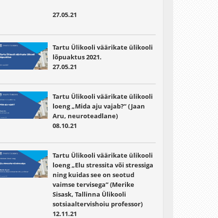
27.05.21
Tartu Ülikooli väärikate ülikooli
lõpuaktus 2021.
27.05.21
Tartu Ülikooli väärikate ülikooli
loeng „Mida aju vajab?“ (Jaan
Aru, neuroteadlane)
08.10.21
Tartu Ülikooli väärikate ülikooli
loeng „Elu stressita või stressiga
ning kuidas see on seotud
vaimse tervisega“ (Merike
Sisask, Tallinna Ülikooli
sotsiaaltervishoiu professor)
12.11.21