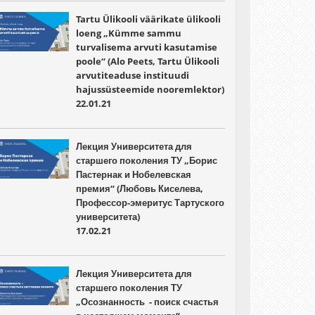
Tartu Ülikooli väärikate ülikooli
loeng „Kümme sammu
turvalisema arvuti kasutamise
poole“ (Alo Peets, Tartu Ülikooli
arvutiteaduse instituudi
hajussüsteemide nooremlektor)
22.01.21
Лекция Университета для
старшего поколения ТУ „Борис
Пастернак и Нобелевская
премия“ (Любовь Киселева,
Профессор-эмеритус Тартуского
университета)
17.02.21
Лекция Университета для
старшего поколения ТУ
„Осознанность - поиск счастья