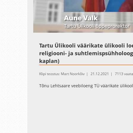
Loaded
:
Unmute
1.21%
Tartu Ülikooli väärikate ülikooli 
religiooni- ja suhtlemispsühholoog,
kaplan)
Klipi teostus: Mart Noorkõiv
21.12.2021
7113 vaat
Tõnu Lehtsaare veebiloeng TÜ väärikate ülikooli