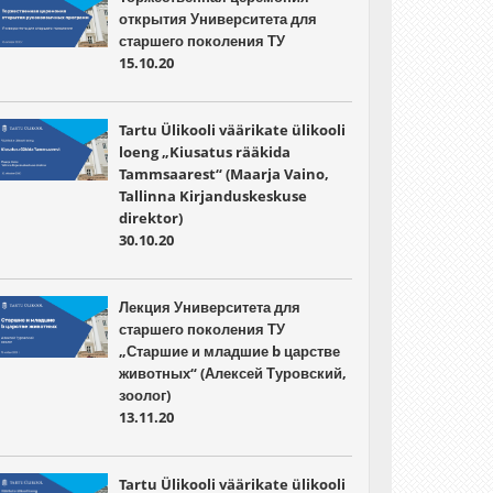
открытия Университета для
старшего поколения ТУ
15.10.20
Tartu Ülikooli väärikate ülikooli
loeng „Kiusatus rääkida
Tammsaarest“ (Maarja Vaino,
Tallinna Kirjanduskeskuse
direktor)
30.10.20
Лекция Университета для
старшего поколения ТУ
„Старшие и младшие b царстве
животных“ (Алексей Туровский,
зоолог)
13.11.20
Tartu Ülikooli väärikate ülikooli