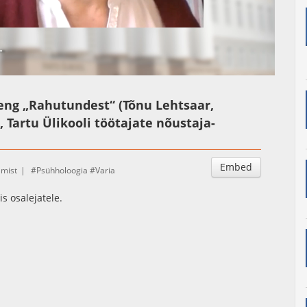
Auto
Esituskiirused
loeng „Rahutundest“ (Tõnu Lehtsaar,
 Tartu Ülikooli töötajate nõustaja-
Embed
amist
Psühholoogia
Varia
s osalejatele.