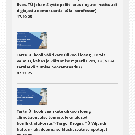
Ilves, TÜ Johan Skytte poliitikauuringute instituudi
digiajastu demokraatia külalisprofessor)
17.10.25
Tartu Ülikooli väärikate ülikooli loeng „Tervis
vaimus, kehas ja käitumises“ (Kerli Ilves, TÜ ja TAI
tervisekäitumise nooremteadur)
07.11.25
Tartu Ülikooli väärikate ülikooli loeng
„Emotsionaalse toimetuleku alused
konfliktiolukorras“ (Sergei Drõgin, TÜ Viljandi
kultuuriakadeemia seikluskasvatuse õpetaja)