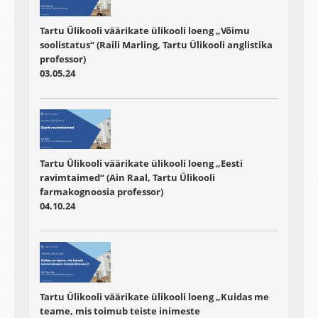
Tartu Ülikooli väärikate ülikooli loeng „Võimu
soolistatus“ (Raili Marling, Tartu Ülikooli anglistika
professor)
03.05.24
Tartu Ülikooli väärikate ülikooli loeng „Eesti
ravimtaimed“ (Ain Raal, Tartu Ülikooli
farmakognoosia professor)
04.10.24
Tartu Ülikooli väärikate ülikooli loeng „Kuidas me
teame, mis toimub teiste inimeste