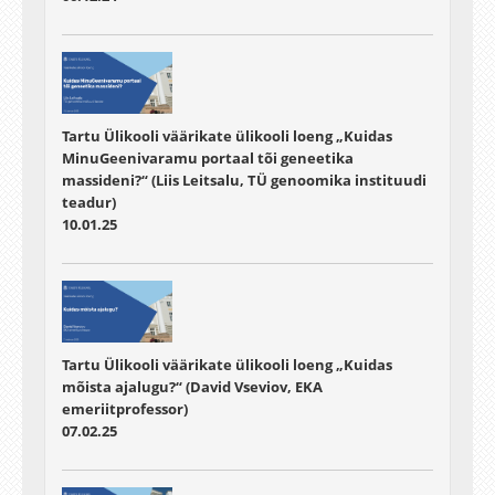
Tartu Ülikooli väärikate ülikooli loeng „Kuidas
MinuGeenivaramu portaal tõi geneetika
massideni?“ (Liis Leitsalu, TÜ genoomika instituudi
teadur)
10.01.25
Tartu Ülikooli väärikate ülikooli loeng „Kuidas
mõista ajalugu?“ (David Vseviov, EKA
emeriitprofessor)
07.02.25