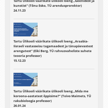
Tartu Ülikooli väärikate ülikooli loeng „Geenidest ja
kunstist“ (Tõnu Esko, TÜ arendusprorektor)
24.11.23
Tartu Ülikooli väärikate ülikooli loeng „Araabia-
Iisraeli vastasseisu tagamaadest ja tänapäevastest
arengutest“ (Eiki Berg, TÜ rahvusvaheliste suhete
teooria professor)
15.12.23
Tartu Ülikooli väärikate ülikooli loeng „Mida me
koroona-aastatest õppisime?“ (Toivo Maimets, TÜ
rakubioloogia professor)
26.01.24