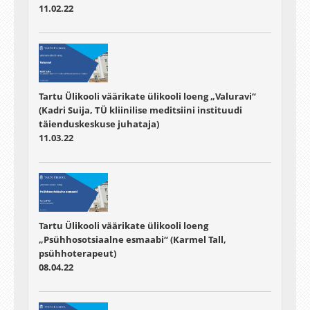
11.02.22
Tartu Ülikooli väärikate ülikooli loeng „Valuravi“
(Kadri Suija, TÜ kliinilise meditsiini instituudi
täienduskeskuse juhataja)
11.03.22
Tartu Ülikooli väärikate ülikooli loeng
„Psühhosotsiaalne esmaabi“ (Karmel Tall,
psühhoterapeut)
08.04.22