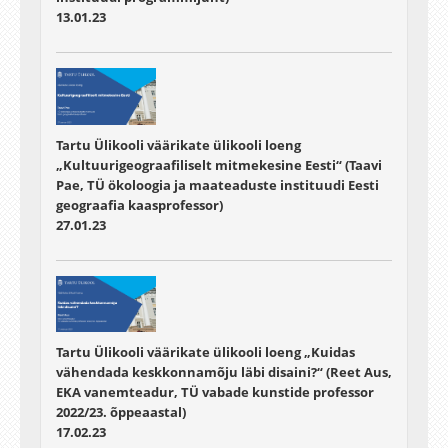
13.01.23
Tartu Ülikooli väärikate ülikooli loeng
„Kultuurigeograafiliselt mitmekesine Eesti“ (Taavi
Pae, TÜ ökoloogia ja maateaduste instituudi Eesti
geograafia kaasprofessor)
27.01.23
Tartu Ülikooli väärikate ülikooli loeng „Kuidas
vähendada keskkonnamõju läbi disaini?“ (Reet Aus,
EKA vanemteadur, TÜ vabade kunstide professor
2022/23. õppeaastal)
17.02.23