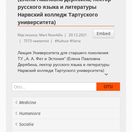
русского языка и литературы
Нарвский колледж Тартуского
университета)
Embed
Klipi teostus: Mart Noorkõiv
20.12.2021
7573 vaatamist
Kultuur
Varia
Лекция Университета для старшего поколения
ТУ „А. А. Фет и Эстония“ (Елена Павловна
Дерябина, лектор русского языка и литературы
Нарвский колледж Тартуского университета)
Medicina
Humaniora
Socialia