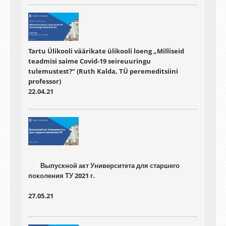
Tartu Ülikooli väärikate ülikooli loeng „Milliseid
teadmisi saime Covid-19 seireuuringu
tulemustest?“ (Ruth Kalda, TÜ peremeditsiini
professor)
22.04.21
	Выпускной акт Университета для старшего 
27.05.21