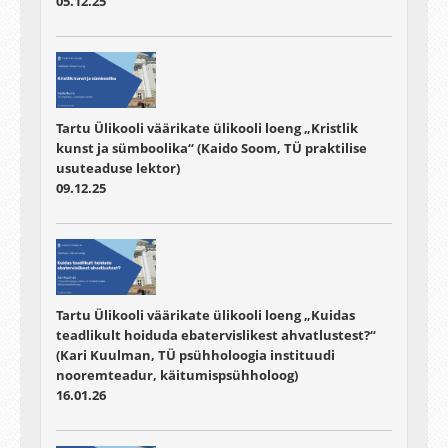
05.12.25
Tartu Ülikooli väärikate ülikooli loeng „Kristlik
kunst ja sümboolika“ (Kaido Soom, TÜ praktilise
usuteaduse lektor)
09.12.25
Tartu Ülikooli väärikate ülikooli loeng „Kuidas
teadlikult hoiduda ebatervislikest ahvatlustest?“
(Kari Kuulman, TÜ psühholoogia instituudi
nooremteadur, käitumispsühholoog)
16.01.26