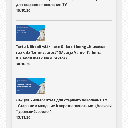
для старшего поколения ТУ
15.10.20
Tartu Ülikooli väärikate ülikooli loeng „Kiusatus
rääkida Tammsaarest“ (Maarja Vaino, Tallinna
Kirjanduskeskuse direktor)
30.10.20
Лекция Университета для старшего поколения ТУ
„Старшие и младшие b царстве животных“ (Алексей
Туровский, зоолог)
13.11.20