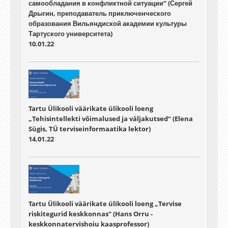
самообладания в конфликтной ситуации“ (Сергей
Дрыгин, преподаватель приключенческого
образования Вильяндиской академии культуры
Тартуского университета)
10.01.22
Tartu Ülikooli väärikate ülikooli loeng
„Tehisintellekti võimalused ja väljakutsed“ (Elena
Sügis, TÜ terviseinformaatika lektor)
14.01.22
Tartu Ülikooli väärikate ülikooli loeng „Tervise
riskitegurid keskkonnas“ (Hans Orru -
keskkonnatervishoiu kaasprofessor)