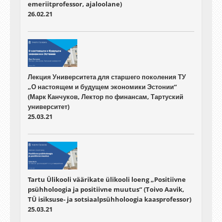
emeriitprofessor, ajaloolane)
26.02.21
Лекция Университета для старшего поколения ТУ
„О настоящем и будущем экономики Эстонии“
(Марк Канчуков, Лектор по финансам, Тартуский
университет)
25.03.21
Tartu Ülikooli väärikate ülikooli loeng „Positiivne
psühholoogia ja positiivne muutus“ (Toivo Aavik,
TÜ isiksuse- ja sotsiaalpsühholoogia kaasprofessor)
25.03.21