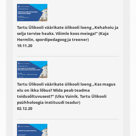
Tartu Ülikooli väärikate ülikooli loeng „Kehahoiu ja
selja tervise heaks. Võimle koos meiega!“ (Kaja
Hermlin, spordipedagoog ja treener)
19.11.20
Tartu Ülikooli väärikate ülikooli loeng „Kas magus
elu on ikka lõbus? Mida peab teadma
toidusõltuvusest?“ (Uku Vainik, Tartu Ülikooli
psühholoogia instituudi teadur)
02.12.20