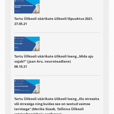
Tartu Ülikooli väärikate ülikooli lõpuaktus 2021.
27.05.21
Tartu Ülikooli väärikate ülikooli loeng „Mida aju
vajab?“ (Jaan Aru, neuroteadlane)
08.10.21
Tartu Ülikooli väärikate ülikooli loeng „Elu stressita
või stressiga ning kuidas see on seotud vaimse
tervisega“ (Merike Sisask, Tallinna Ülikooli
sotsiaaltervishoiu professor)