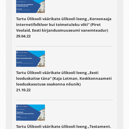
Tartu Ülikooli väärikate ülikooli loeng „Koroonaaja
internetifolkloor kui toimetuleku võti“ (Piret
Voolaid, Eesti kirjandusmuuseumi vanemteadur)
29.04.22
Tartu Ülikooli väärikate ülikooli loeng „Eesti
looduskaitse täna“ (Kaja Lotman, Keskkonnaameti
looduskasutuse osakonna nõunik)
21.10.22
Tartu Ülikooli väärikate ülikooli loeng „Testament.