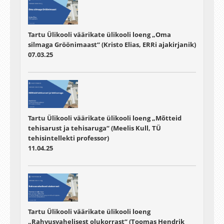
Tartu Ülikooli väärikate ülikooli loeng „Oma
silmaga Gröönimaast“ (Kristo Elias, ERRi ajakirjanik)
07.03.25
Tartu Ülikooli väärikate ülikooli loeng „Mõtteid
tehisarust ja tehisaruga“ (Meelis Kull, TÜ
tehisintellekti professor)
11.04.25
Tartu Ülikooli väärikate ülikooli loeng
„Rahvusvahelisest olukorrast“ (Toomas Hendrik