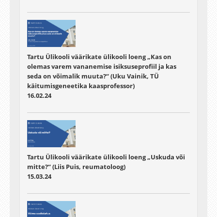
Tartu Ülikooli väärikate ülikooli loeng „Kas on
olemas varem vananemise isiksuseprofiil ja kas
seda on võimalik muuta?“ (Uku Vainik, TÜ
käitumisgeneetika kaasprofessor)
16.02.24
Tartu Ülikooli väärikate ülikooli loeng „Uskuda või
mitte?“ (Liis Puis, reumatoloog)
15.03.24