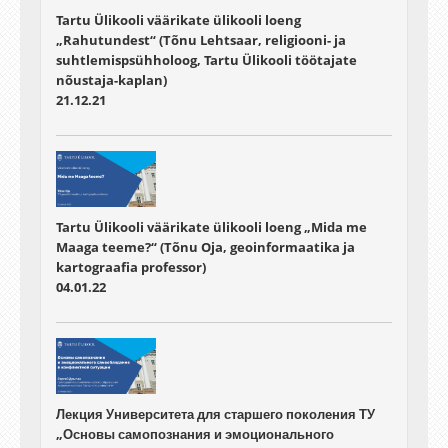
Tartu Ülikooli väärikate ülikooli loeng
„Rahutundest“ (Tõnu Lehtsaar, religiooni- ja
suhtlemispsühholoog, Tartu Ülikooli töötajate
nõustaja-kaplan)
21.12.21
Tartu Ülikooli väärikate ülikooli loeng „Mida me
Maaga teeme?“ (Tõnu Oja, geoinformaatika ja
kartograafia professor)
04.01.22
Лекция Университета для старшего поколения ТУ
„Основы самопознания и эмоционального