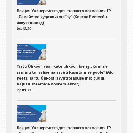
Лекция Университета для старшего поколения ТУ
„Семейство художников Гау“ (Хелена Ристхейн,
искусствовед)
04.12.20
Tartu Ülikooli väärikate ülikooli loeng „Kümme
sammu turvalisema arvuti kasutamise poole“ (Alo
Peets, Tartu Ülikooli arvutiteaduse instituudi
hajussüsteemide nooremlektor)
22.01.21
Лекция Университета для старшего поколения ТУ