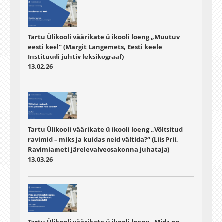
Tartu Ülikooli väärikate ülikooli loeng „Muutuv
eesti keel“ (Margit Langemets, Eesti keele
Instituudi juhtiv leksikograaf)
13.02.26
Tartu Ülikooli väärikate ülikooli loeng „Võltsitud
ravimid – miks ja kuidas neid vältida?“ (Liis Prii,
Ravimiameti järelevalveosakonna juhataja)
13.03.26
Tartu Ülikooli väärikate ülikooli loeng „Mida on