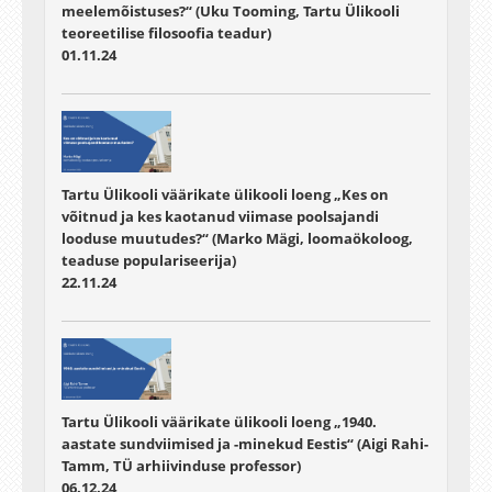
meelemõistuses?“ (Uku Tooming, Tartu Ülikooli
teoreetilise filosoofia teadur)
01.11.24
Tartu Ülikooli väärikate ülikooli loeng „Kes on
võitnud ja kes kaotanud viimase poolsajandi
looduse muutudes?“ (Marko Mägi, loomaökoloog,
teaduse populariseerija)
22.11.24
Tartu Ülikooli väärikate ülikooli loeng „1940.
aastate sundviimised ja -minekud Eestis“ (Aigi Rahi-
Tamm, TÜ arhiivinduse professor)
06.12.24