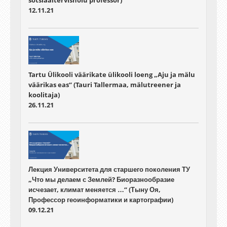
12.11.21
Tartu Ülikooli väärikate ülikooli loeng „Aju ja mälu
väärikas eas“ (Tauri Tallermaa, mälutreener ja
koolitaja)
26.11.21
Лекция Университета для старшего поколения ТУ
„Что мы делаем с Землей? Биоразнообразие
исчезает, климат меняется …“ (Тыну Оя,
Профессор геоинформатики и картографии)
09.12.21