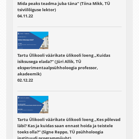
Mida peaks teadma juba täna“ (Tiina Mikk, TÜ
tsiviilõiguse lektor)
04.11.22
Tartu Ülikooli väärikate ülikooli loeng „Kuidas
isiksusega elada?“ (Jüri Allik, TÜ
eksperimentaalpsühholoogia professor,
akadeemik)
02.12.22
Tartu Ülikooli väärikate ülikooli loeng „Kes põlevad
läbi? Kas ja kuidas saan ennast hoida ja teistele
toeks olla?“ (Signe Reppo, TÜ psühholoogia
instituudi programmijuht)