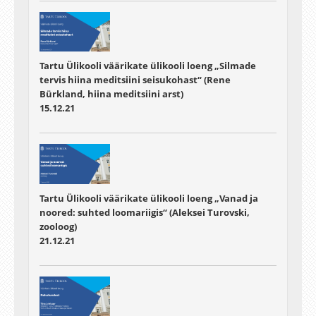
Tartu Ülikooli väärikate ülikooli loeng „Silmade
tervis hiina meditsiini seisukohast“ (Rene
Bürkland, hiina meditsiini arst)
15.12.21
Tartu Ülikooli väärikate ülikooli loeng „Vanad ja
noored: suhted loomariigis“ (Aleksei Turovski,
zooloog)
21.12.21