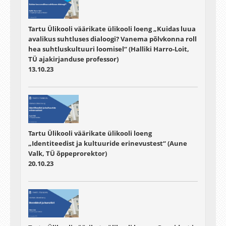
Tartu Ülikooli väärikate ülikooli loeng „Kuidas luua
avalikus suhtluses dialoogi? Vanema põlvkonna roll
hea suhtluskultuuri loomisel“ (Halliki Harro-Loit,
TÜ ajakirjanduse professor)
13.10.23
Tartu Ülikooli väärikate ülikooli loeng
„Identiteedist ja kultuuride erinevustest“ (Aune
Valk, TÜ õppeprorektor)
20.10.23