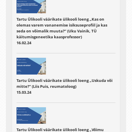
Tartu Ülikooli väärikate ülikooli loeng „Kas on
olemas varem vananemise isiksuseprofiil ja kas
seda on võimalik muuta?“ (Uku Vainik, TÜ
käitumisgeneetika kaasprofessor)
16.02.24
Tartu Ülikooli väärikate ülikooli loeng „Uskuda või
mitte?“ (Liis Puis, reumatoloog)
15.03.24
Tartu Ülikooli väärikate ülikooli loeng „Võimu