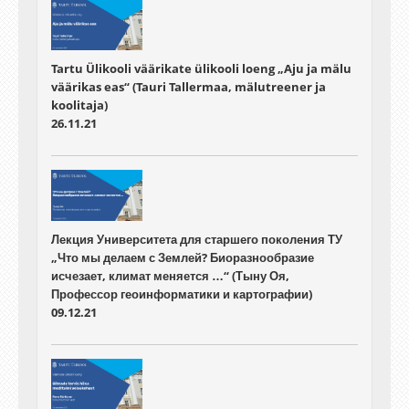
Tartu Ülikooli väärikate ülikooli loeng „Aju ja mälu
väärikas eas“ (Tauri Tallermaa, mälutreener ja
koolitaja)
26.11.21
Лекция Университета для старшего поколения ТУ
„Что мы делаем с Землей? Биоразнообразие
исчезает, климат меняется …“ (Тыну Оя,
Профессор геоинформатики и картографии)
09.12.21