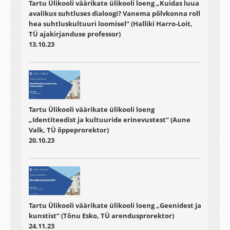
Tartu Ülikooli väärikate ülikooli loeng „Kuidas luua
avalikus suhtluses dialoogi? Vanema põlvkonna roll
hea suhtluskultuuri loomisel“ (Halliki Harro-Loit,
TÜ ajakirjanduse professor)
13.10.23
Tartu Ülikooli väärikate ülikooli loeng
„Identiteedist ja kultuuride erinevustest“ (Aune
Valk, TÜ õppeprorektor)
20.10.23
Tartu Ülikooli väärikate ülikooli loeng „Geenidest ja
kunstist“ (Tõnu Esko, TÜ arendusprorektor)
24.11.23