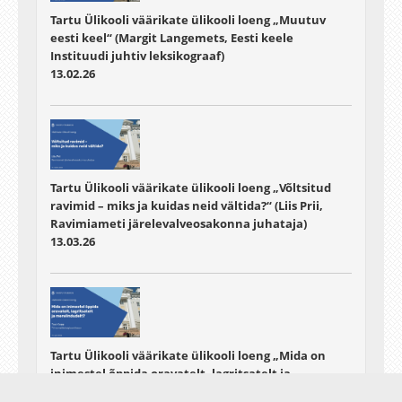
Tartu Ülikooli väärikate ülikooli loeng „Muutuv
eesti keel“ (Margit Langemets, Eesti keele
Instituudi juhtiv leksikograaf)
13.02.26
Tartu Ülikooli väärikate ülikooli loeng „Võltsitud
ravimid – miks ja kuidas neid vältida?“ (Liis Prii,
Ravimiameti järelevalveosakonna juhataja)
13.03.26
Tartu Ülikooli väärikate ülikooli loeng „Mida on
inimestel õppida oravatelt, lagritsatelt ja
merelindudelt?“ (Tuul Sepp, TÜ loomaökoloogia