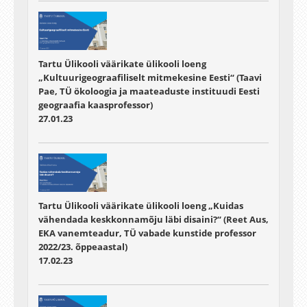
Tartu Ülikooli väärikate ülikooli loeng
„Kultuurigeograafiliselt mitmekesine Eesti“ (Taavi
Pae, TÜ ökoloogia ja maateaduste instituudi Eesti
geograafia kaasprofessor)
27.01.23
Tartu Ülikooli väärikate ülikooli loeng „Kuidas
vähendada keskkonnamõju läbi disaini?“ (Reet Aus,
EKA vanemteadur, TÜ vabade kunstide professor
2022/23. õppeaastal)
17.02.23