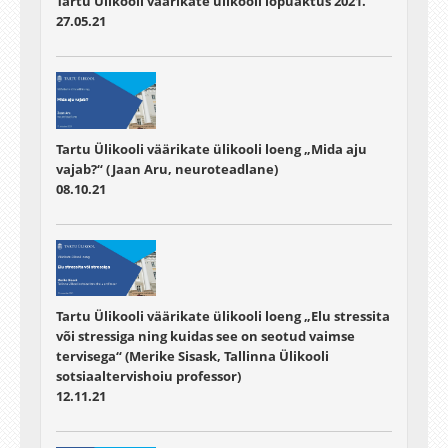
Tartu Ülikooli väärikate ülikooli lõpuaktus 2021.
27.05.21
Tartu Ülikooli väärikate ülikooli loeng „Mida aju
vajab?“ (Jaan Aru, neuroteadlane)
08.10.21
Tartu Ülikooli väärikate ülikooli loeng „Elu stressita
või stressiga ning kuidas see on seotud vaimse
tervisega“ (Merike Sisask, Tallinna Ülikooli
sotsiaaltervishoiu professor)
12.11.21