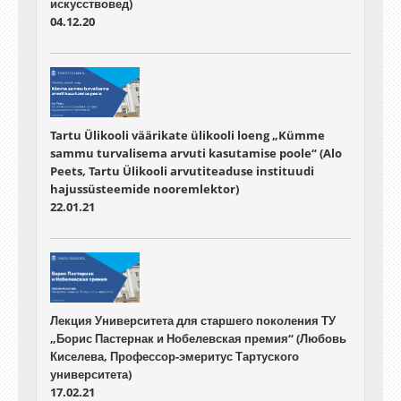
искусствовед)
04.12.20
Tartu Ülikooli väärikate ülikooli loeng „Kümme
sammu turvalisema arvuti kasutamise poole“ (Alo
Peets, Tartu Ülikooli arvutiteaduse instituudi
hajussüsteemide nooremlektor)
22.01.21
Лекция Университета для старшего поколения ТУ
„Борис Пастернак и Нобелевская премия“ (Любовь
Киселева, Профессор-эмеритус Тартуского
университета)
17.02.21