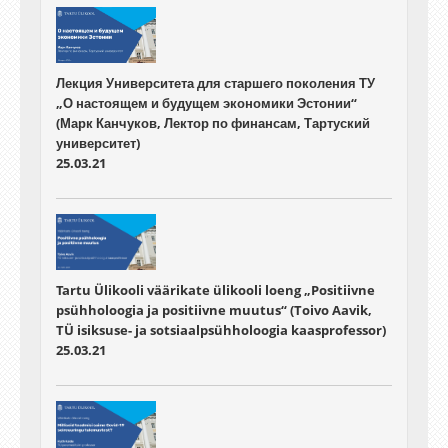
Лекция Университета для старшего поколения ТУ
„О настоящем и будущем экономики Эстонии“
(Марк Канчуков, Лектор по финансам, Тартуский
университет)
25.03.21
Tartu Ülikooli väärikate ülikooli loeng „Positiivne
psühholoogia ja positiivne muutus“ (Toivo Aavik,
TÜ isiksuse- ja sotsiaalpsühholoogia kaasprofessor)
25.03.21