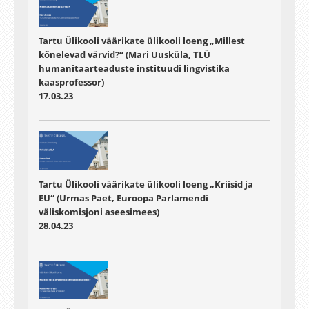
Tartu Ülikooli väärikate ülikooli loeng „Millest
kõnelevad värvid?“ (Mari Uusküla, TLÜ
humanitaarteaduste instituudi lingvistika
kaasprofessor)
17.03.23
Tartu Ülikooli väärikate ülikooli loeng „Kriisid ja
EU“ (Urmas Paet, Euroopa Parlamendi
väliskomisjoni aseesimees)
28.04.23