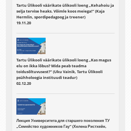
Tartu Ülikooli väärikate ülikooli loeng „Kehahoiu ja
selja tervise heaks. Võimle koos meiega!“ (Kaja
Hermlin, spordipedagoog ja treener)
19.11.20
Tartu Ülikooli väärikate ülikooli loeng „Kas magus
elu on ikka lõbus? Mida peab teadma
toidusõltuvusest?“ (Uku Vainik, Tartu Ülikooli
psühholoogia instituudi teadur)
02.12.20
Лекция Университета для старшего поколения ТУ
„Семейство художников Гау“ (Хелена Ристхейн,