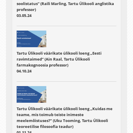
soolistatus“ (Raili Marling, Tartu Ülikooli anglistika
professor)
03.05.24
Tartu Ülikooli väärikate ülikooli loeng „Eesti
ravimtaimed“ (Ain Raal, Tartu Ülikooli
farmakognoosia professor)
04.10.24
Tartu Ülikooli väärikate ülikooli loeng „Kuidas me
teame, mis toimub teiste inimeste
meelemõistuses?“ (Uku Tooming, Tartu Ülikooli
teoreetilise filosoofia teadur)
01.11.24