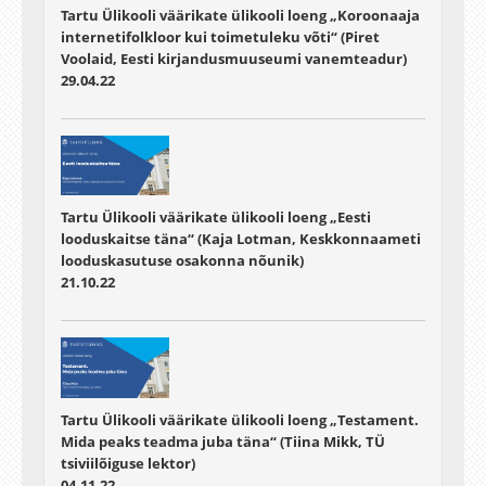
Tartu Ülikooli väärikate ülikooli loeng „Koroonaaja
internetifolkloor kui toimetuleku võti“ (Piret
Voolaid, Eesti kirjandusmuuseumi vanemteadur)
29.04.22
Tartu Ülikooli väärikate ülikooli loeng „Eesti
looduskaitse täna“ (Kaja Lotman, Keskkonnaameti
looduskasutuse osakonna nõunik)
21.10.22
Tartu Ülikooli väärikate ülikooli loeng „Testament.
Mida peaks teadma juba täna“ (Tiina Mikk, TÜ
tsiviilõiguse lektor)
04.11.22