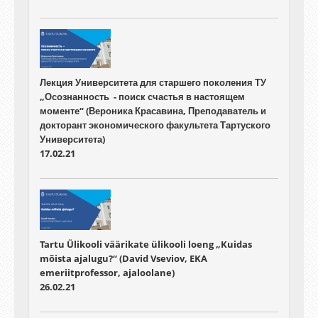
Лекция Университета для старшего поколения ТУ
„Осознанность - поиск счастья в настоящем
моменте“ (Вероника Красавина, Преподаватель и
докторант экономического факультета Тартуского
Университета)
17.02.21
Tartu Ülikooli väärikate ülikooli loeng „Kuidas
mõista ajalugu?“ (David Vseviov, EKA
emeriitprofessor, ajaloolane)
26.02.21