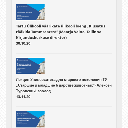
Tartu Ülikooli väärikate ülikooli loeng „Kiusatus
rääkida Tammsaarest“ (Maarja Vaino, Tallinna
Kirjanduskeskuse direktor)
30.10.20
Лекция Университета для старшего поколения ТУ
„Старшие и младшие b царстве животных“ (Алексей
Туровский, зоолог)
13.11.20