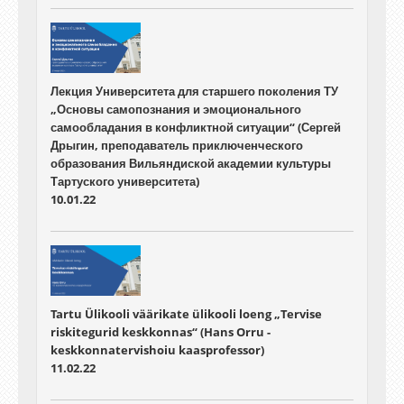
Лекция Университета для старшего поколения ТУ
„Основы самопознания и эмоционального
самообладания в конфликтной ситуации“ (Сергей
Дрыгин, преподаватель приключенческого
образования Вильяндиской академии культуры
Тартуского университета)
10.01.22
Tartu Ülikooli väärikate ülikooli loeng „Tervise
riskitegurid keskkonnas“ (Hans Orru -
keskkonnatervishoiu kaasprofessor)
11.02.22