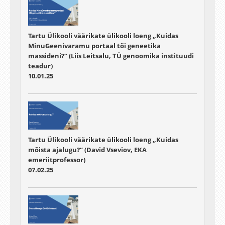
Tartu Ülikooli väärikate ülikooli loeng „Kuidas
MinuGeenivaramu portaal tõi geneetika
massideni?“ (Liis Leitsalu, TÜ genoomika instituudi
teadur)
10.01.25
Tartu Ülikooli väärikate ülikooli loeng „Kuidas
mõista ajalugu?“ (David Vseviov, EKA
emeriitprofessor)
07.02.25