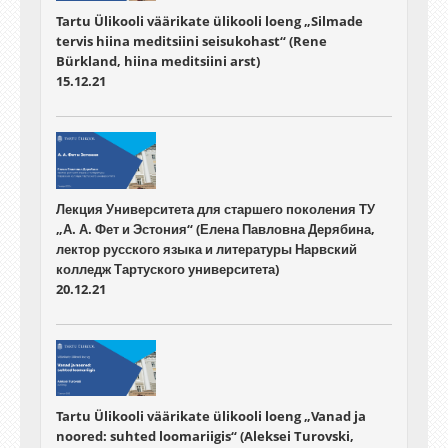
Tartu Ülikooli väärikate ülikooli loeng „Silmade
tervis hiina meditsiini seisukohast“ (Rene
Bürkland, hiina meditsiini arst)
15.12.21
Лекция Университета для старшего поколения ТУ
„А. А. Фет и Эстония“ (Елена Павловна Дерябина,
лектор русского языка и литературы Нарвский
колледж Тартуского университета)
20.12.21
Tartu Ülikooli väärikate ülikooli loeng „Vanad ja
noored: suhted loomariigis“ (Aleksei Turovski,