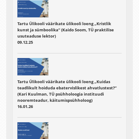
Tartu Ülikooli väärikate ülikooli loeng „Kristlik
kunst ja sümboolika“ (Kaido Soom, TÜ praktilise
usuteaduse lektor)
09.12.25
Tartu Ülikooli väärikate ülikooli loeng „Kuidas
teadlikult hoiduda ebatervislikest ahvatlustest?“
(Kari Kuulman, TÜ psühholoogia instituudi
nooremteadur, käitumispsühholoog)
16.01.26