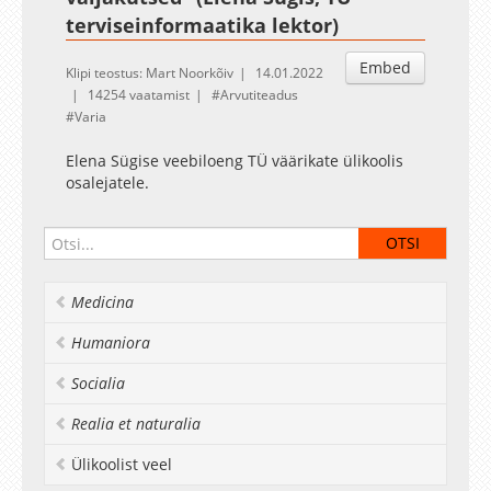
terviseinformaatika lektor)
Embed
Klipi teostus: Mart Noorkõiv
14.01.2022
14254 vaatamist
Arvutiteadus
Varia
Elena Sügise veebiloeng TÜ väärikate ülikoolis
osalejatele.
Medicina
Humaniora
Socialia
Realia et naturalia
Ülikoolist veel