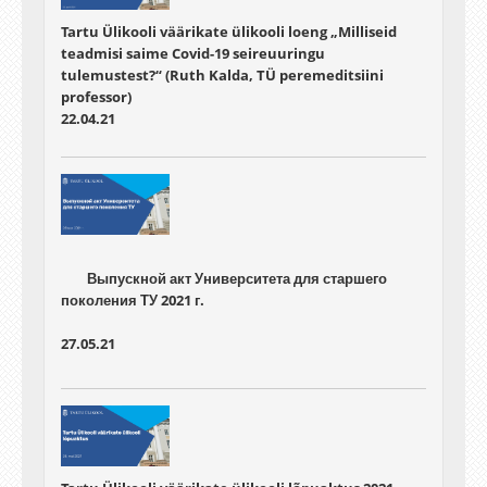
Tartu Ülikooli väärikate ülikooli loeng „Milliseid
teadmisi saime Covid-19 seireuuringu
tulemustest?“ (Ruth Kalda, TÜ peremeditsiini
professor)
22.04.21
	Выпускной акт Университета для старшего 
27.05.21