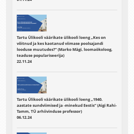
Tartu Ülikooli väärikate ülikooli loeng „Kes on
võitnud ja kes kaotanud viimase poolsajandi
looduse muutudes?“ (Marko Mägi, loomaökoloog,
teaduse populariseerija)
22.11.24
Tartu Ülikooli väärikate ülikooli loeng „1940.
aastate sundviimised ja -minekud Eestis“ (Aigi Rahi-
Tamm, TÜ arhiivinduse professor)
06.12.24