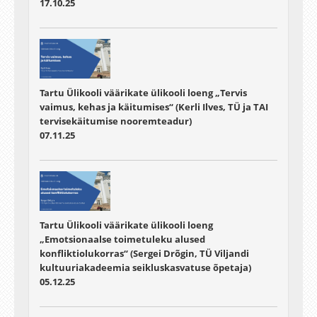
17.10.25
Tartu Ülikooli väärikate ülikooli loeng „Tervis
vaimus, kehas ja käitumises“ (Kerli Ilves, TÜ ja TAI
tervisekäitumise nooremteadur)
07.11.25
Tartu Ülikooli väärikate ülikooli loeng
„Emotsionaalse toimetuleku alused
konfliktiolukorras“ (Sergei Drõgin, TÜ Viljandi
kultuuriakadeemia seikluskasvatuse õpetaja)
05.12.25