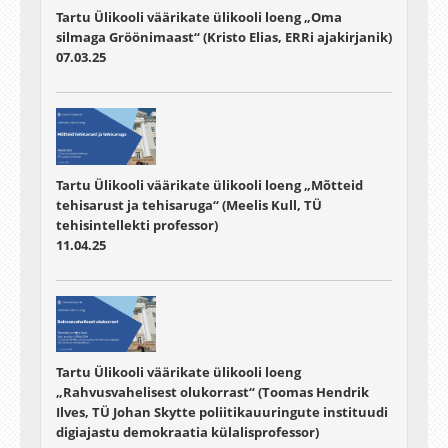
Tartu Ülikooli väärikate ülikooli loeng „Oma
silmaga Gröönimaast“ (Kristo Elias, ERRi ajakirjanik)
07.03.25
Tartu Ülikooli väärikate ülikooli loeng „Mõtteid
tehisarust ja tehisaruga“ (Meelis Kull, TÜ
tehisintellekti professor)
11.04.25
Tartu Ülikooli väärikate ülikooli loeng
„Rahvusvahelisest olukorrast“ (Toomas Hendrik
Ilves, TÜ Johan Skytte poliitikauuringute instituudi
digiajastu demokraatia külalisprofessor)