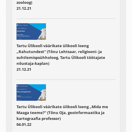
zooloog)
21.12.21
Tartu Ülikooli väärikate ülikooli loeng
„Rahutundest“ (Tõnu Lehtsaar, religiooni- ja
suhtlemispsühholoog, Tartu Ülikooli töötajate
nõustaja-kaplan)
21.12.21
Tartu Ülikooli väärikate ülikooli loeng „Mida me
Maaga teeme?“ (Tõnu Oja, geoinformaatika ja
kartograafia professor)
04.01.22