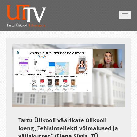
AVALEHT
VIDEOD
FOTOD
TEENUSED
Auto
Loaded
:
Unmute
Esituskiirused
1.21%
Tartu Ülikooli väärikate ülikooli
loeng „Tehisintellekti võimalused ja
väljakutsed“ (Elena Sügis, TÜ