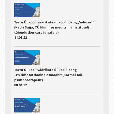
Tartu Ülikooli väärikate ülikooli loeng „Valuravi“
(Kadri Suija, TÜ kliinilise meditsiini instituudi
täienduskeskuse juhataja)
11.03.22
Tartu Ülikooli väärikate ülikooli loeng
„Psühhosotsiaalne esmaabi“ (Karmel Tall,
psühhoterapeut)
08.04.22